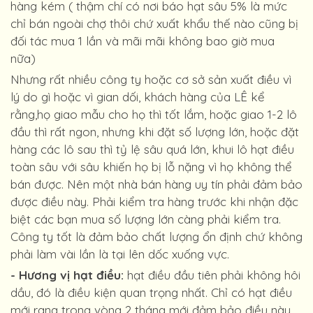
hàng kém ( thậm chí có nơi báo hạt sâu 5% là mức
chỉ bán ngoài chợ thôi chứ xuất khẩu thế nào cũng bị
đối tác mua 1 lần và mãi mãi không bao giờ mua
nữa)
Nhưng rất nhiều công ty hoặc cơ sở sản xuất điều vì
lý do gì hoặc vì gian dối, khách hàng của LÊ kể
rằng,họ giao mẫu cho họ thì tốt lắm, hoặc giao 1-2 lô
đầu thì rất ngon, nhưng khi đặt số lượng lớn, hoặc đặt
hàng các lô sau thì tỷ lệ sâu quá lớn, khui lô hạt điều
toàn sâu với sâu khiến họ bị lỗ nặng vì họ không thể
bán được. Nên một nhà bán hàng uy tín phải đảm bảo
được điều này. Phải kiểm tra hàng trước khi nhận đặc
biệt các bạn mua số lượng lớn càng phải kiểm tra.
Công ty tốt là đảm bảo chất lượng ổn định chứ không
phải làm vài lần là tại lên dốc xuống vực.
- Hương vị hạt điều:
hạt điều đầu tiên phải không hôi
dầu, đó là điều kiện quan trọng nhất. Chỉ có hạt điều
mới rang trong vòng 2 tháng mới đảm bảo điều này.