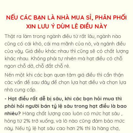
NẾU CÁC BẠN LÀ NHÀ MUA SỈ, PHÂN PHỐI
XIN LƯU Ý DÙM LÊ ĐIỀU NÀY
Thật ra làm trong ngành điều từ rất lâu, ngành nào
cũng có cái khó, cái ma mãnh của nó, và ngành điều
của vậy. Giá điều khác nhau thì cũng sẽ có chất lượng
khác nhau. Không phải tự nhiên mà hạt điều có chỗ
ngon chỗ dở, chỗ đắt chỗ rẻ.
Nên một khi các bạn quan tâm giá điều thì cẩn thận
các vấn đề sau đây để chọn lựa hạt điều và chọn lựa
nhà cung cấp.
- Hạt điều rất dễ bị sâu, khi các bạn hỏi mua thì
phải hỏi người bán tỷ lệ sâu trong hạt điều là bao
nhiêu?
Hàng chất lượng cao luôn có mức hạt sâu ,
hỏng từ 2% trở xuống, và lô nào cũng đảm bảo mức
này. Nếu tỷ lệ hạt sâu cao hơn 2% thì là hàng chợ,