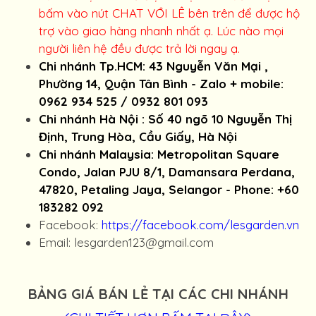
bấm vào nút CHAT VỚI LÊ bên trên để được hộ
trợ vào giao hàng nhanh nhất ạ. Lúc nào mọi
người liên hệ đều được trả lời ngay ạ.
Chi nhánh Tp.HCM: 43 Nguyễn Văn Mại ,
Phường 14, Quận Tân Bình - Zalo + mobile:
0962 934 525 / 0932 801 093
Chi nhánh Hà Nội : Số 40 ngõ 10 Nguyễn Thị
Định, Trung Hòa, Cầu Giấy, Hà Nội
Chi nhánh Malaysia: Metropolitan Square
Condo, Jalan PJU 8/1, Damansara Perdana,
47820, Petaling Jaya, Selangor - Phone: +60
183282 092
Facebook:
https://facebook.com/lesgarden.vn
Email: lesgarden123@gmail.com
BẢNG GIÁ BÁN LẺ TẠI CÁC CHI NHÁNH