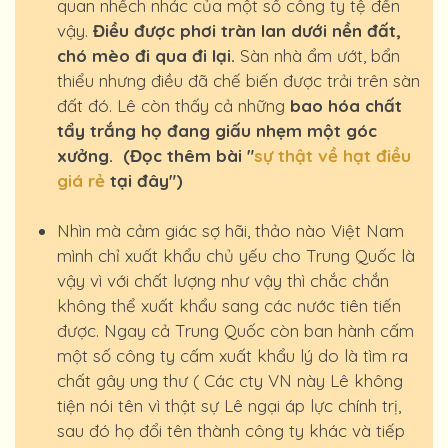
quan nhếch nhác của một số công ty tệ đến
vậy.
Điều được phơi tràn lan dưới nền đất,
chó mèo đi qua đi lại.
Sàn nhà ẩm ướt, bẩn
thiểu nhưng điều đã chế biến được trải trên sàn
đất đó. Lê còn thấy cả những
bao hóa chất
tẩy trắng họ đang giấu nhẹm một góc
xưởng. (Đọc thêm bài "
sự thật về hạt điều
giá rẻ
tại đây")
Nhìn mà cảm giác sợ hãi, thảo nào Việt Nam
mình chỉ xuất khẩu chủ yếu cho Trung Quốc là
vậy vì với chất lượng như vậy thì chắc chắn
không thể xuất khẩu sang các nước tiên tiến
được. Ngay cả Trung Quốc còn ban hành cấm
một số công ty cấm xuất khẩu lý do là tìm ra
chất gây ung thư ( Các cty VN này Lê không
tiện nói tên vì thật sự Lê ngại áp lực chính trị,
sau đó họ đổi tên thành công ty khác và tiếp