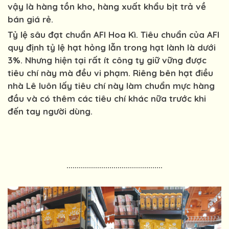
vậy là hàng tồn kho, hàng xuất khẩu bịt trả về
bán giá rẻ.
Tỷ lệ sâu đạt chuẩn AFI Hoa Kì. Tiêu chuẩn của AFI
quy định tỷ lệ hạt hỏng lẫn trong hạt lành là dưới
3%. Nhưng hiện tại rất ít công ty giữ vững được
tiêu chí này mà đều vi phạm. Riêng bên hạt điều
nhà Lê luôn lấy tiêu chí này làm chuẩn mực hàng
đầu và có thêm các tiêu chí khác nữa trước khi
đến tay người dùng.
...............................................