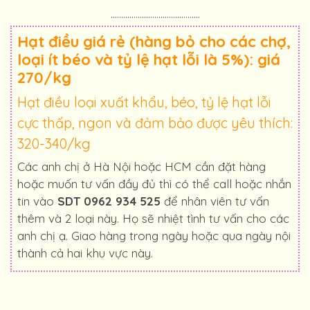
...........................................
Hạt điều giá rẻ (hàng bỏ cho các chợ,
loại ít béo và tỷ lệ hạt lỗi là 5%): giá
270/kg
Hạt điều loại xuất khẩu, béo, tỷ lệ hạt lỗi
cực thấp, ngon và đảm bảo được yêu thích:
320-340/kg
Các anh chị ở Hà Nội hoặc HCM cần đặt hàng
hoặc muốn tư vấn đầy đủ thì có thể call hoặc nhắn
tin vào
SDT 0962 934 525
để nhân viên tư vấn
thêm và 2 loại này. Họ sẽ nhiệt tình tư vấn cho các
anh chị ạ. Giao hàng trong ngày hoặc qua ngày nội
thành cả hai khu vực này.