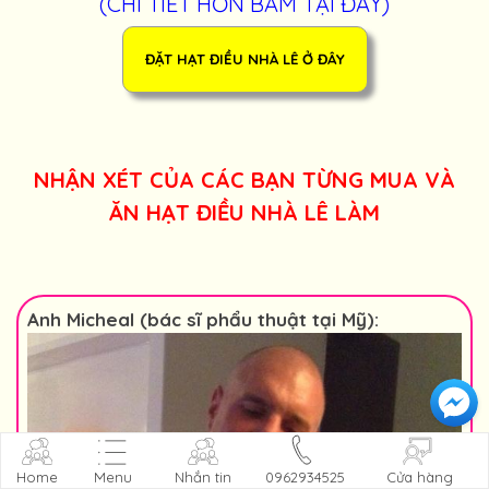
(CHI TIẾT HƠN BẤM TẠI ĐÂY)
NHẬN XÉT CỦA CÁC BẠN TỪNG MUA VÀ
ĂN HẠT ĐIỀU NHÀ LÊ LÀM
Anh Micheal (bác sĩ phẩu thuật tại Mỹ):
Home
Menu
Nhắn tin
0962934525
Cửa hàng