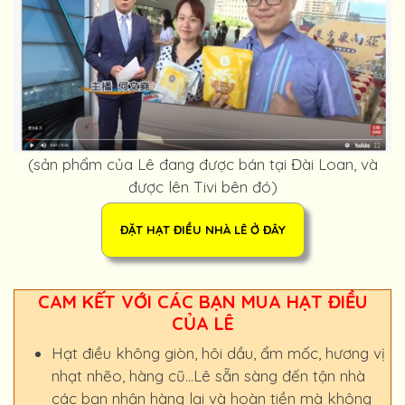
(sản phẩm của Lê đang được bán tại Đài Loan, và
được lên Tivi bên đó)
CAM KẾT VỚI CÁC BẠN MUA HẠT ĐIỀU
CỦA LÊ
Hạt điều không giòn, hôi dầu, ẩm mốc, hương vị
nhạt nhẽo, hàng cũ…Lê sẵn sàng đến tận nhà
các bạn nhận hàng lại và hoàn tiền mà không