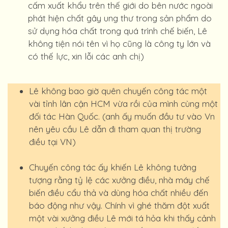
cấm xuất khẩu trên thế giới do bên nước ngoài
phát hiện chất gây ung thư trong sản phẩm do
sử dụng hóa chất trong quá trình chế biến, Lê
không tiện nói tên vì họ cũng là công ty lớn và
có thế lực, xin lỗi các anh chị)
Lê không bao giờ quên chuyến công tác một
vài tỉnh lân cận HCM vừa rồi của mình cùng một
đối tác Hàn Quốc. (anh ấy muốn đầu tư vào Vn
nên yêu cầu Lê dẫn đi tham quan thị trường
điều tại VN)
Chuyến công tác ấy khiến Lê không tưởng
tượng rằng tỷ lệ các xưởng điều, nhà máy chế
biến điều cẩu thả và dùng hóa chất nhiều đến
báo động như vậy. Chính vì ghé thăm đột xuất
một vài xưởng điều Lê mới tá hỏa khi thấy cảnh