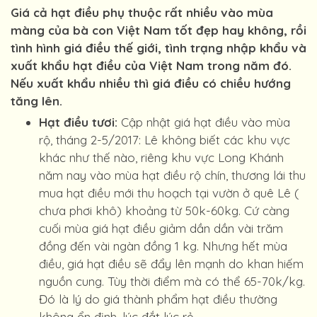
Giá cả hạt điều phụ thuộc rất nhiều vào mùa
màng của bà con Việt Nam tốt đẹp hay không, rồi
tình hình giá điều thế giới, tình trạng nhập khẩu và
xuất khẩu hạt điều của Việt Nam trong năm đó.
Nếu xuất khẩu nhiều thì giá điều có chiều hướng
tăng lên.
Hạt điều tươi:
Cập nhật giá hạt điều vào mùa
rộ, tháng 2-5/2017: Lê không biết các khu vực
khác như thế nào, riêng khu vực Long Khánh
năm nay vào mùa hạt điều rộ chín, thương lái thu
mua hạt điều mới thu hoạch tại vườn ở quê Lê (
chưa phơi khô) khoảng từ 50k-60kg. Cứ càng
cuối mùa giá hạt điều giảm dần dần vài trăm
đồng đến vài ngàn đồng 1 kg. Nhưng hết mùa
điều, giá hạt điều sẽ đẩy lên mạnh do khan hiếm
nguồn cung. Tùy thời điểm mà có thể 65-70k/kg.
Đó là lý do giá thành phẩm hạt điều thường
không ổn định, lúc đắt lúc rẻ.