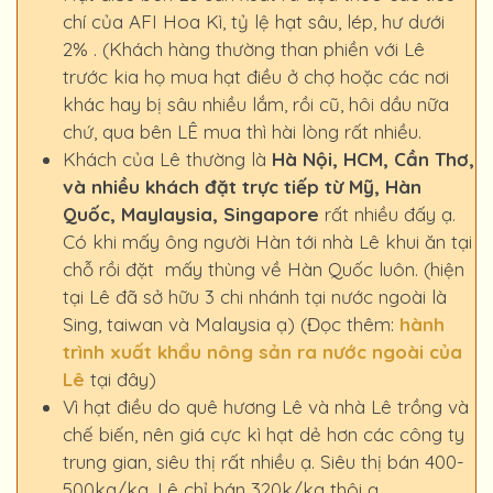
chí của AFI Hoa Kì, tỷ lệ hạt sâu, lép, hư dưới
2% . (Khách hàng thường than phiền với Lê
trước kia họ mua hạt điều ở chợ hoặc các nơi
khác hay bị sâu nhiều lắm, rồi cũ, hôi dầu nữa
chứ, qua bên LÊ mua thì hài lòng rất nhiều.
Khách của Lê thường là
Hà Nội, HCM, Cần Thơ,
và nhiều khách đặt trực tiếp từ Mỹ, Hàn
Quốc, Maylaysia, Singapore
rất nhiều đấy ạ.
Có khi mấy ông người Hàn tới nhà Lê khui ăn tại
chỗ rồi đặt mấy thùng về Hàn Quốc luôn. (hiện
tại Lê đã sở hữu 3 chi nhánh tại nước ngoài là
Sing, taiwan và Malaysia ạ) (Đọc thêm:
hành
trình xuất khẩu nông sản ra nước ngoài của
Lê
tại đây)
Vì hạt điều do quê hương Lê và nhà Lê trồng và
chế biến, nên giá cực kì hạt dẻ hơn các công ty
trung gian, siêu thị rất nhiều ạ. Siêu thị bán 400-
500kg/kg. Lê chỉ bán 320k/kg thôi ạ.