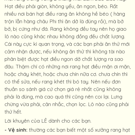
Hạt điều phải giòn, không yểu, ăn ngon, béo. Rất
nhiều nơi bán hạt điều rang ăn không hề béo ( hàng
trộn lẫn hàng châu Phi thì ăn dở là đúng rồi), mà bở
bở, bị cứng như đá. Rang không đều tay nên họ giao
lô nào cũng khác nhau không đồng đều chất lượng.
Cái này cực kì quan trọng, và các bạn phải ăn thử mới
cảm nhận được, nếu không ăn thử thì không tài nào
phân biệt được hạt điều ngon dở chất lượng ra sao
đâu. Thậm chí có những nơi rang hạt điều mặn ơi mặn,
hoặc cháy khét, hoặc chưa chín nữa cơ. chưa chín thì
có thể sửa, nếu rang khét thì bó tay. Nên nếu đơn
thuần so sánh giá cứ chọn giá rẻ nhất cũng không
phải là đúng, mà cao quá thì cũng nên coi lại. Lưng
chừng vừa phải, cân nhắc, chọn lọc. Lô nào cũng phải
thử hết.
Lời khuyên của LÊ dành cho các bạn.
- Vệ sinh:
thường các bạn biết một số xưởng rang hạt