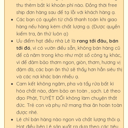
thu thêm bất kì khoản phí nào. Đồng thời free
ship đơn hàng sau để tạ lỗi với khách hàng ạ.
Các bạn có quyền từ chối thanh toán khi giao
hàng nếu hàng kém chất lượng ạ. (Được quyền
kiểm tra, ăn thử luôn ạ)
Ưu điểm hạt điều nhà Lê là
rang tới đâu, bán
tới đó
, vì có vườn điều sẵn, không bán hàng cũ
để cả năm trong kho như một số công ty khác,
vì để đảm bảo thơm ngon, giòn, thơm, hương vị
đậm đà, các bạn ăn thử sẽ thấy hơn hẳn siêu thị
và các nơi khác bán nhiều ạ.
Cam kết không ngâm, pha và tẩy rửa bất kì
hóa chất nào, đảm bảo an toàn , sạch. Lê theo
đạo Phật, TUYỆT ĐỐI không làm chuyện thất
đức. Trẻ con và phụ nữ mang thai ăn hoàn toàn
được nhé.
Lê chỉ bán hàng nào ngon và chất lượng thôi ạ.
Hạt điều bên Lê sản xuất ra dựa theo các tiêu