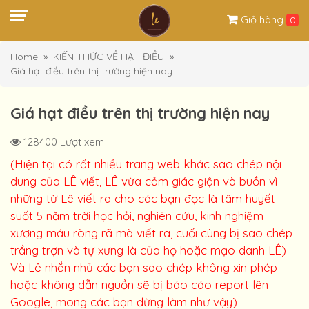
Giỏ hàng
0
Home
KIẾN THỨC VỀ HẠT ĐIỀU
Giá hạt điều trên thị trường hiện nay
Giá hạt điều trên thị trường hiện nay
128400 Lượt xem
(Hiện tại có rất nhiều trang web khác sao chép nội
dung của LÊ viết, LÊ vừa cảm giác giận và buồn vì
những từ Lê viết ra cho các bạn đọc là tâm huyết
suốt 5 năm trời học hỏi, nghiên cứu, kinh nghiệm
xương máu ròng rã mà viết ra, cuối cùng bị sao chép
trắng trợn và tự xưng là của họ hoặc mạo danh LÊ)
Và Lê nhắn nhủ các bạn sao chép không xin phép
hoặc không dẫn nguồn sẽ bị báo cáo report lên
Google, mong các bạn đừng làm như vậy)