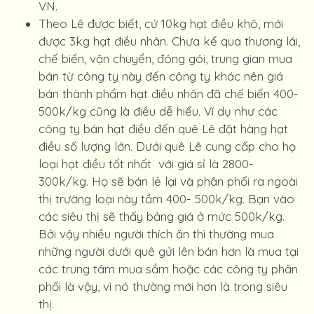
VN.
Theo Lê được biết, cứ 10kg hạt điều khô, mới
được 3kg hạt điều nhân. Chưa kể qua thương lái,
chế biến, vận chuyển, đóng gói, trung gian mua
bán từ công ty này đến công ty khác nên giá
bán thành phẩm hạt điều nhân đã chế biến 400-
500k/kg cũng là điều dễ hiểu. Ví dụ như các
công ty bán hạt điều đến quê Lê đặt hàng hạt
điều số lượng lớn. Dưới quê Lê cung cấp cho họ
loại hạt điều tốt nhất với giá sỉ là 2800-
300k/kg. Họ sẽ bán lẻ lại và phân phối ra ngoài
thị trường loại này tầm 400- 500k/kg. Bạn vào
các siêu thị sẽ thấy bảng giá ở mức 500k/kg.
Bởi vậy nhiều người thích ăn thì thường mua
những người dưới quê gửi lên bán hơn là mua tại
các trung tâm mua sắm hoặc các công ty phân
phối là vậy, vì nó thường mới hơn là trong siêu
thị.