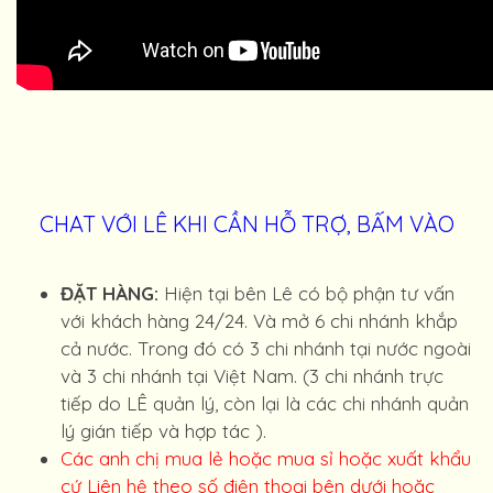
CHAT VỚI LÊ KHI CẦN HỖ TRỢ, BẤM VÀO
ĐẶT HÀNG:
Hiện tại bên Lê có bộ phận tư vấn
với khách hàng 24/24. Và mở 6 chi nhánh khắp
cả nước. Trong đó có 3 chi nhánh tại nước ngoài
và 3 chi nhánh tại Việt Nam. (3 chi nhánh trực
tiếp do LÊ quản lý, còn lại là các chi nhánh quản
lý gián tiếp và hợp tác ).
Các anh chị mua lẻ hoặc mua sỉ hoặc xuất khẩu
cứ Liên hệ theo số điện thoại bên dưới hoặc