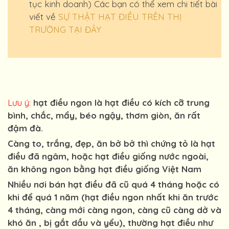
tục kinh doanh) Các bạn có thể xem chi tiết bài
viết về
SỰ THẬT HẠT ĐIỀU TRÊN THỊ
TRƯỜNG TẠI ĐÂY
Lưu ý:
hạt điều ngon là hạt điều có kích cỡ trung
bình, chắc, mẩy, béo ngậy, thơm giòn, ăn rất
đậm đà.
Càng to, trắng, đẹp, ăn bở bở thì chứng tỏ là hạt
điều đã ngâm, hoặc hạt điều giống nước ngoài,
ăn không ngon bằng hạt điều giống Việt Nam
Nhiều nơi bán hạt điều đã cũ quá 4 tháng hoặc có
khi để quá 1 năm (hạt điều ngon nhất khi ăn trước
4 tháng, càng mới càng ngon, càng cũ càng dở và
khó ăn , bị gắt dầu và yểu), thường hạt điều như