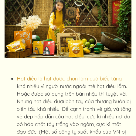
Hạt điều là hạt được chọn làm quà biếu tặng
khá nhiều vì người nước ngoài mê hạt điều lắm.
Hoặc được sử dụng trên bàn nhậu thì tuyệt vời.
Nhưng hạt điều dưới bàn tay của thương buôn bị
biến tấu khá nhiều. Để cạnh tranh về giá, và tăng
vẻ đẹp hấp dẫn của hạt điều, cực kì nhiều nơi đã
bỏ hóa chất tẩy trắng vào ngâm, cực kì mất
đạo đức. (Một số công ty xuất khẩu của VN bị