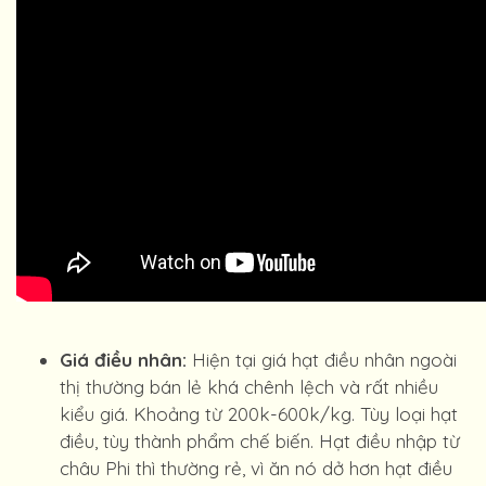
Giá điều nhân:
Hiện tại giá hạt điều nhân ngoài
thị thường bán lẻ khá chênh lệch và rất nhiều
kiểu giá. Khoảng từ 200k-600k/kg. Tùy loại hạt
điều, tùy thành phẩm chế biến. Hạt điều nhập từ
châu Phi thì thường rẻ, vì ăn nó dở hơn hạt điều