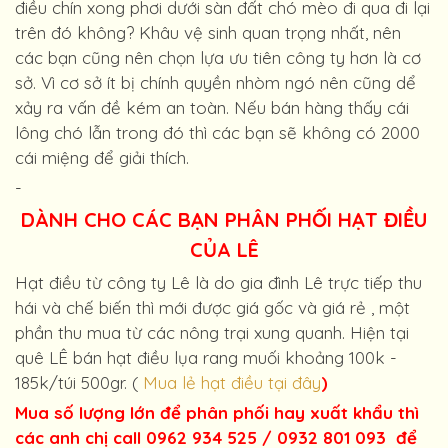
điều chín xong phơi dưới sàn đất chó mèo đi qua đi lại
trên đó không? Khâu vệ sinh quan trọng nhất, nên
các bạn cũng nên chọn lựa ưu tiên công ty hơn là cơ
sở. Vì cơ sở ít bị chính quyền nhòm ngó nên cũng dể
xảy ra vấn đề kém an toàn. Nếu bán hàng thấy cái
lông chó lẫn trong đó thì các bạn sẽ không có 2000
cái miệng để giải thích.
-
DÀNH CHO CÁC BẠN PHÂN PHỐI HẠT ĐIỀU
CỦA LÊ
Hạt điều từ công ty Lê là do gia đình Lê trực tiếp thu
hái và chế biến thì mới được giá gốc và giá rẻ , một
phần thu mua từ các nông trại xung quanh. Hiện tại
quê LÊ bán hạt điều lụa rang muối khoảng 100k -
185k/túi 500gr. (
Mua lẻ hạt điều tại đây
)
Mua số lượng lớn để phân phối hay xuất khẩu thì
các anh chị call 0962 934 525 / 0932 801 093 để