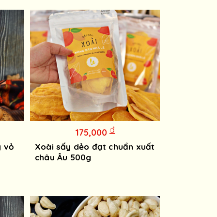
đ
175,000
g vỏ
Xoài sấy dẻo đạt chuẩn xuất
châu Âu 500g