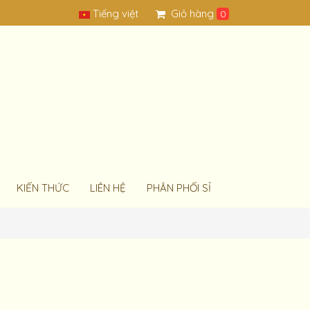
Tiếng việt
Giỏ hàng
0
KIẾN THỨC
LIÊN HỆ
PHÂN PHỐI SỈ