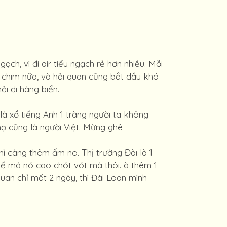
ạch, vì đi air tiểu ngạch rẻ hơn nhiều. Mỗi
 chim nữa, và hải quan cũng bắt đầu khó
ải đi hàng biển.
là xổ tiếng Anh 1 tràng người ta không
họ cũng là người Việt. Mừng ghê
ì càng thêm ấm no. Thị trường Đài là 1
huế má nó cao chót vót mà thôi. à thêm 1
uan chỉ mất 2 ngày, thì Đài Loan mình