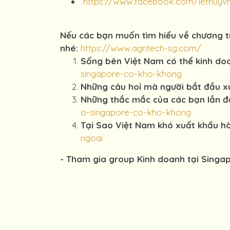
https://www.facebook.com/lethuyv
Nếu các bạn muốn tìm hiểu về chương tr
nhé:
https://www.agritech-sg.com/
Sống bên Việt Nam có thể kinh doa
singapore-co-kho-khong
Những câu hoỉ mà người bắt đầu x
Những thắc mắc của các bạn lần đầ
o-singapore-co-kho-khong
Tại Sao Việt Nam khó xuất khẩu hà
ngoai
- Tham gia group Kinh doanh tại Singap