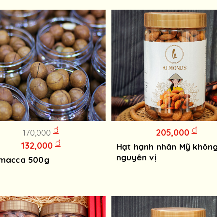
đ
đ
205,000
170,000
đ
132,000
Hạt hạnh nhân Mỹ khôn
nguyên vị
 macca 500g