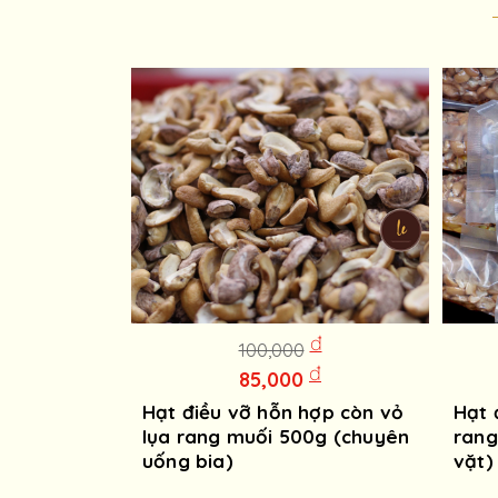
đ
100,000
đ
85,000
Hạt điều vỡ hỗn hợp còn vỏ
Hạt 
lụa rang muối 500g (chuyên
rang
uống bia)
vặt)