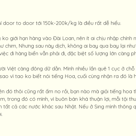
 door to door tới 150k-200k/kg là điều rất dễ hiểu.
o giới hạn hàng vào Đài Loan, nên ít ai chịu nhập chính ng
ư chim, Nhưng sau này dịch, không ai bay qua bay lại như
ệc đi hàng biển vẫn phải đi, đặc biệt số lượng lớn càng ph
ời Việt càng đông dữ dằn. Mình nhiều lần quê 1 cục ở chỗ 
ao vì tao ko biết nói tiếng Hoa, cuối cùng nhận ra đó là 
 đó thôi cũng rất ấm no rồi, bạn nào mà giỏi tiếng hoa th
m, trong đó có mình, vì buôn bán khá thuận lợi, mỗi tội t
ơn tất cả các nước khác sau Nhật. Nếu ở Sing mình thông q
i.