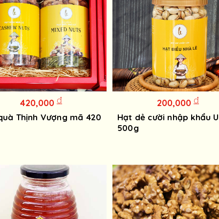
đ
đ
420,000
200,000
quà Thịnh Vượng mã 420
Hạt dẻ cười nhập khẩu 
500g