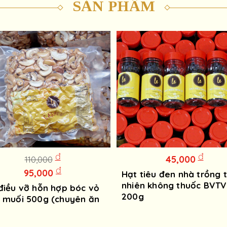
SẢN PHẨM
đ
đ
45,000
110,000
đ
95,000
Hạt tiêu đen nhà trồng 
nhiên không thuốc BVTV
điều vỡ hỗn hợp bóc vỏ
200g
 muối 500g (chuyên ăn