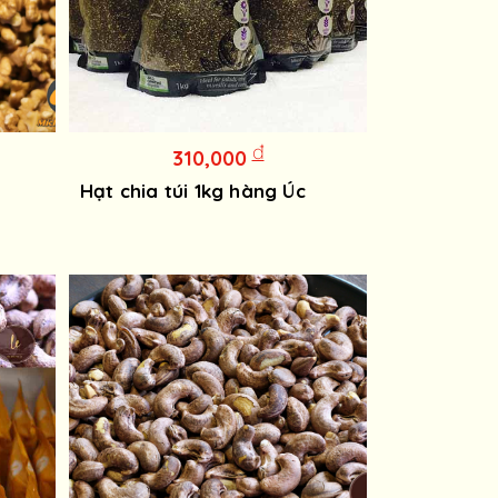
đ
310,000
Hạt chia túi 1kg hàng Úc