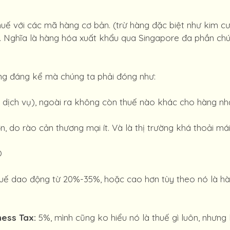
uế với các mã hàng cơ bản. (trừ hàng đặc biệt như kim cư
). Nghĩa là hàng hóa xuất khẩu qua Singapore đa phần ch
ông đáng kể mà chúng ta phải đóng như:
dịch vụ), ngoài ra không còn thuế nào khác cho hàng nh
, do rào cản thương mại ít. Và là thị trường khá thoải mái
O
ế dao động từ 20%-35%, hoặc cao hơn tùy theo nó là hàng
ness Tax:
5%, mình cũng ko hiểu nó là thuế gì luôn, nhưng 