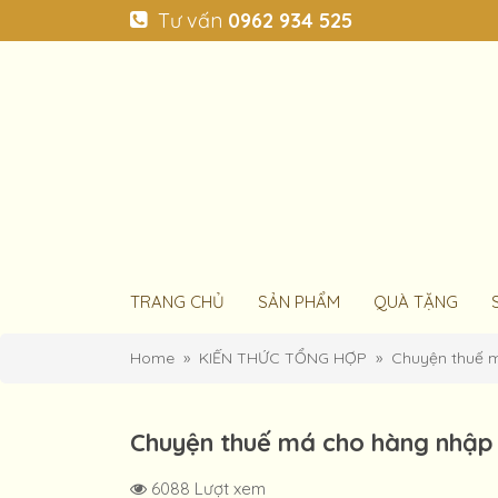
Tư vấn
0962 934 525
TRANG CHỦ
SẢN PHẨM
QUÀ TẶNG
Home
KIẾN THỨC TỔNG HỢP
Chuyện thuế m
Chuyện thuế má cho hàng nhập 
6088 Lượt xem