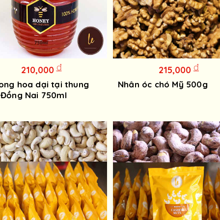
đ
đ
210,000
215,000
ong hoa dại tại thung
Nhân óc chó Mỹ 500g
 Đồng Nai 750ml