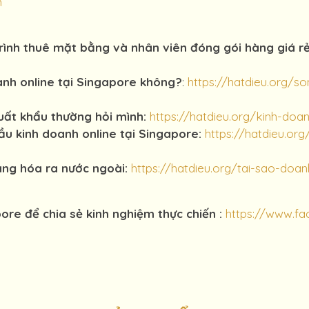
n
ình thuê mặt bằng và nhân viên đóng gói hàng giá rẻ 
nh online tại Singapore không?
:
https://hatdieu.org/s
uất khẩu thường hỏi mình:
https://hatdieu.org/kinh-doa
u kinh doanh online tại Singapore:
https://hatdieu.or
ng hóa ra nước ngoài:
https://hatdieu.org/tai-sao-doa
ore để chia sẻ kinh nghiệm thực chiến :
https://www.f