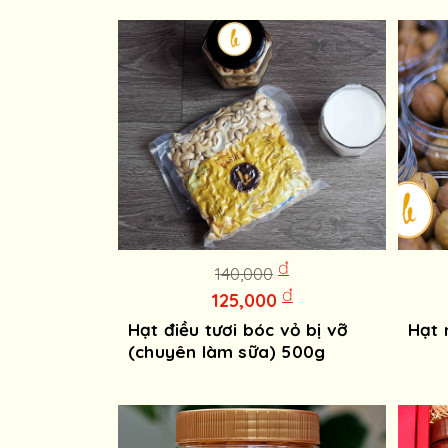
đ
140,000
đ
125,000
Hạt điều tươi bóc vỏ bị vỡ
Hạt
(chuyên làm sữa) 500g