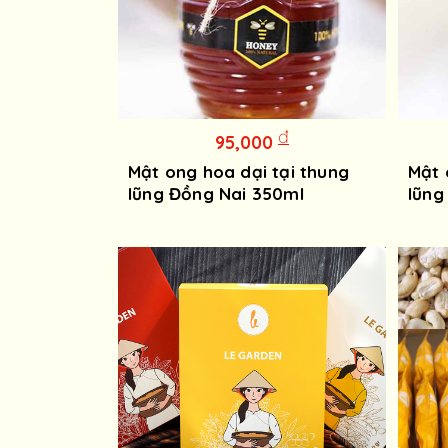
đ
95,000
Mật ong hoa dại tại thung
Mật 
lũng Đồng Nai 350ml
lũng