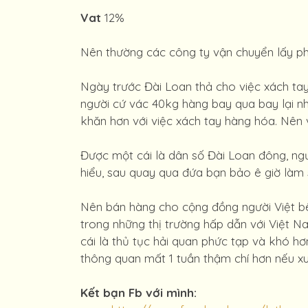
Vat
12%
Nên thường các công ty vận chuyển lấy phí
Ngày trước Đài Loan thả cho việc xách tay k
người cứ vác 40kg hàng bay qua bay lại nh
khăn hơn với việc xách tay hàng hóa. Nên vi
Được một cái là dân số Đài Loan đông, ngư
hiểu, sau quay qua đứa bạn bảo ê giờ làm s
Nên bán hàng cho cộng đồng người Việt bên
trong những thị trường hấp dẫn với Việt Na
cái là thủ tục hải quan phức tạp và khó h
thông quan mất 1 tuần thậm chí hơn nếu xu
Kết bạn Fb với mình: