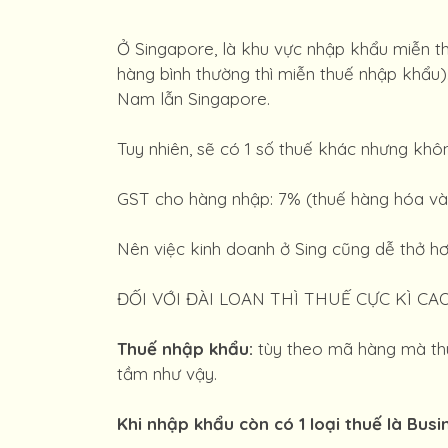
Ở Singapore, là khu vực nhập khẩu miễn th
hàng bình thường thì miễn thuế nhập khẩu
Nam lẫn Singapore.
Tuy nhiên, sẽ có 1 số thuế khác nhưng kh
GST cho hàng nhập: 7% (thuế hàng hóa và 
Nên việc kinh doanh ở Sing cũng dễ thở hơn
ĐỐI VỚI ĐÀI LOAN THÌ THUẾ CỰC KÌ CA
Thuế nhập khẩu:
tùy theo mã hàng mà thu
tầm như vậy.
Khi nhập khẩu còn có 1 loại thuế là Busi