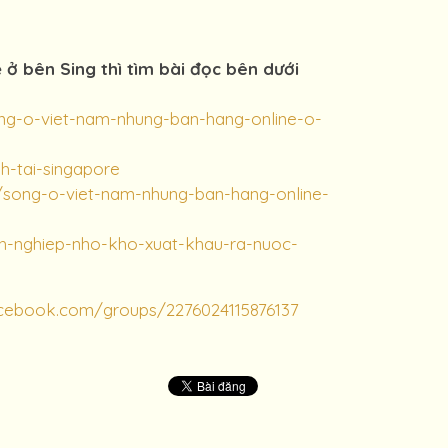
ở bên Sing thì tìm bài đọc bên dưới
ong-o-viet-nam-nhung-ban-hang-online-o-
nh-tai-singapore
g/song-o-viet-nam-nhung-ban-hang-online-
nh-nghiep-nho-kho-xuat-khau-ra-nuoc-
acebook.com/groups/2276024115876137