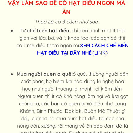
VẬY LÀM SAO ĐỂ CÓ HẠT ĐIỀU NGON MÀ
ĂN
Theo Lê có 3 cách như sau:
Tự chế biến hạt điều
: chỉ cần dành một ít thời
gian với lửa, bơ, và ít khéo léo, các bạn có thể
có 1 mẻ điều thơm ngon rồi
.
XEM CÁCH CHẾ BIẾN
HẠT ĐIỀU TẠI ĐÂY NHÉ
.(LINK)
Mua người quen ở quê:
ở quê, thường người dân
chất phác, họ hiếm khi nào dùng kĩ nghệ hóa
học như người thương lái mánh lới kiếm tiền.
Người quen thì ít có khả năng làm hại và lừa gạt
chúng ta, các bạn có quen ai xứ điều như Long
Khánh, Bình Phước, Daklak, Buôn Mê Thuột gì
đấy, cứ nhờ họ mua dùm hạt điều tại các nhà
nông dân, xưởng, rồi mang về ăn bảo đảm đó là