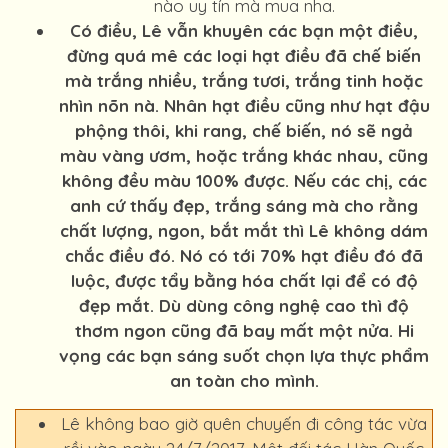
nào uy tín mà mua nha.
Có điều, Lê vẫn khuyên các bạn một điều,
đừng quá mê các loại hạt điều đã chế biến
mà trắng nhiều, trắng tươi, trắng tinh hoặc
nhìn nõn nà. Nhân hạt điều cũng như hạt đậu
phộng thôi, khi rang, chế biến, nó sẽ ngả
màu vàng ươm, hoặc trắng khác nhau, cũng
không đều màu 100% được. Nếu các chị, các
anh cứ thấy đẹp, trắng sáng mà cho rằng
chất lượng, ngon, bắt mắt thì Lê không dám
chắc điều đó. Nó có tới 70% hạt điều đó đã
luộc, được tẩy bằng hóa chất lại để có độ
đẹp mắt. Dù dùng công nghệ cao thì độ
thơm ngon cũng đã bay mất một nửa. Hi
vọng các bạn sáng suốt chọn lựa thực phẩm
an toàn cho mình.
Lê không bao giờ quên chuyến đi công tác vừa