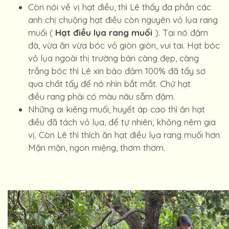
Còn nói về vị hạt điều, thì Lê thấy đa phần các
anh chị chuộng hạt điều còn nguyên vỏ lụa rang
muối (
Hạt điều lụa rang muối
). Tại nó đậm
đà, vừa ăn vừa bóc vỏ giòn giòn, vui tai. Hạt bóc
vỏ lụa ngoài thị trường bán càng đẹp, càng
trắng bóc thì Lê xin bảo đảm 100% đã tẩy sơ
qua chất tẩy để nó nhìn bắt mắt. Chứ hạt
điều rang phải có màu nâu sẫm đậm.
Những ai kiêng muối, huyết áp cao thì ăn hạt
điều đã tách vỏ lụa, để tự nhiên, không nêm gia
vị. Còn Lê thì thích ăn hạt điều lụa rang muối hơn.
Mặn mặn, ngon miệng, thơm thơm.