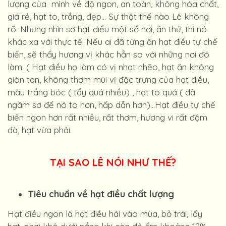
lượng của mình về độ ngon, an toàn, không hóa chất,
giá rẻ, hạt to, trắng, đẹp… Sự thật thế nào Lê không
rõ. Nhưng nhìn sơ hạt điều một số nơi, ăn thử, thì nó
khác xa với thực tế. Nếu ai đã từng ăn hạt điều tự chế
biến, sẽ thấy hương vị khác hẳn so với những nơi đó
làm. ( Hạt điều họ làm có vị nhạt nhẽo, hạt ăn không
giòn tan, không thơm mùi vị đặc trưng của hạt điều,
màu trắng bóc ( tẩy quá nhiều) , hạt to quá ( đã
ngâm sơ để nó to hơn, hấp dẫn hơn)…Hạt điều tự chế
biến ngon hơn rất nhiều, rất thơm, hương vi rất đậm
đà, hạt vừa phải.
TẠI SAO LÊ NÓI NHƯ THẾ?
Tiêu chuẩn về hạt điều chất lượng
Hạt điều ngon là hạt điều hái vào mùa, bỏ trái, lấy