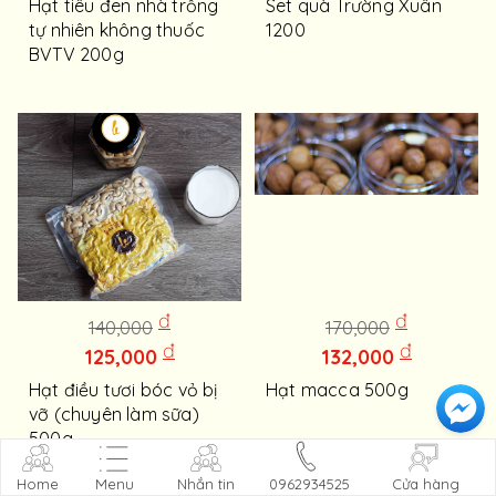
Hạt tiêu đen nhà trồng
Set quà Trường Xuân
tự nhiên không thuốc
1200
BVTV 200g
đ
đ
140,000
170,000
đ
đ
125,000
132,000
Hạt điều tươi bóc vỏ bị
Hạt macca 500g
vỡ (chuyên làm sữa)
500g
Home
Menu
Nhắn tin
0962934525
Cửa hàng