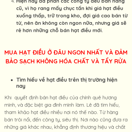
Hiện nay đa phần các công ty đều bán hàng
cũ, vì họ rang mấy chục tấn khi giá hạt điều
xuống thấp, trữ trong kho, đợi giá cao bán từ
từ, nên ăn không còn ngon nữa, nhưng giá sẽ
rẻ hơn những chỗ bán hạt điều mới.
MUA HẠT ĐIỀU Ở ĐÂU NGON NHẤT VÀ ĐẢM
BẢO SẠCH KHÔNG HÓA CHẤT VÀ TẨY RỬA
Tìm hiểu về hạt điều trên thị trường hiện
nay
Khi quyết định bán hạt điều của chính quê hương
mình, và đặc biệt gia đình mình làm. Lê đã tìm hiểu,
tham khảo hạt điều nhiều nơi nó thế nào. Từ hàng
bán trôi nổi, đến công ty, siêu thị. Nơi nào cũng đưa ra
những giá khác nhau, khẳng định thương hiệu và chất