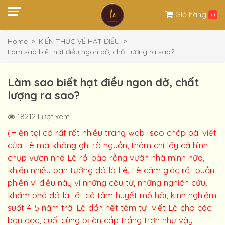
Giỏ hàng
0
Home
KIẾN THỨC VỀ HẠT ĐIỀU
Làm sao biết hạt điều ngon dở, chất lượng ra sao?
Làm sao biết hạt điều ngon dở, chất
lượng ra sao?
18212 Lượt xem
(Hiện tại có rất rất nhiều trang web sao chép bài viết
của Lê mà không ghi rõ nguồn, thậm chí lấy cả hình
chụp vườn nhà Lê rồi bảo rằng vườn nhà mình nữa,
khiến nhiều bạn tưởng đó là Lê. Lê cảm giác rất buồn
phiền vì điều này vì những câu từ, những nghiên cứu,
khám phá đó là tất cả tâm huyết mồ hôi, kinh nghiệm
suốt 4-5 năm trời Lê dồn hết tâm tư viết Lê cho các
bạn đọc, cuối cùng bị ăn cắp trắng trợn như vậy