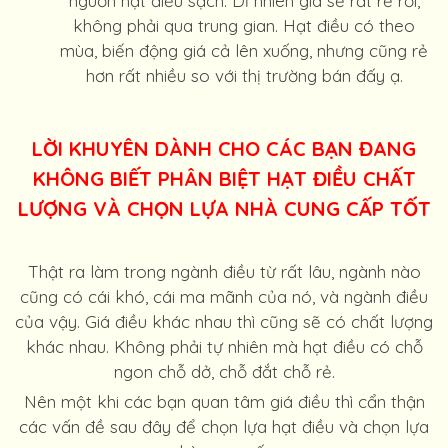
nguồn hạt điều sạch. Dĩ nhiên giá sẽ rất rẻ rồi,
không phải qua trung gian. Hạt điều có theo
mùa, biến động giá cả lên xuống, nhưng cũng rẻ
hơn rất nhiều so với thị trường bán đấy ạ.
LỜI KHUYÊN DÀNH CHO CÁC BẠN ĐANG
KHÔNG BIẾT PHÂN BIỆT HẠT ĐIỀU CHẤT
LƯỢNG VÀ CHỌN LỰA NHÀ CUNG CẤP TỐT
Thật ra làm trong ngành điều từ rất lâu, ngành nào
cũng có cái khó, cái ma mãnh của nó, và ngành điều
của vậy. Giá điều khác nhau thì cũng sẽ có chất lượng
khác nhau. Không phải tự nhiên mà hạt điều có chỗ
ngon chỗ dở, chỗ đắt chỗ rẻ.
Nên một khi các bạn quan tâm giá điều thì cẩn thận
các vấn đề sau đây để chọn lựa hạt điều và chọn lựa