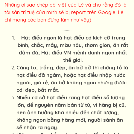
Những ai sao chép bài viết của Lê và cho rằng đó là
tài sản trí tuệ của mình sẽ bị report trên Google, Lê
chỉ mong các bạn đừng làm như vậy)
............
Hạt điều ngon là hạt điều có kích cỡ trung
bình, chắc, mẩy, màu nâu, thơm giòn, ăn rất
đậm đà, Hạt điều VN mệnh danh ngon nhất
thế giới.
Càng to, trắng, đẹp, ăn bở bở thì chứng tỏ là
hạt điều đã ngâm, hoặc hạt điều nhập nước
ngoài, giá rẻ, ăn bở không ngon nhưng được
cái đẹp, bắt mắt.
Nhiều cơ sở hạt điều rang hạt điều số lượng
lớn, để nguyên năm bán từ từ, vì hàng bị cũ,
nên ảnh hưởng khá nhiều đến chất lượng,
không ngon bằng hàng mới, người sành ăn
sẽ nhận ra ngay.