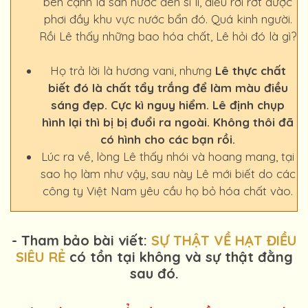
bên cạnh là sàn nước đen sì lì, điều rơi rớt được
phơi đầy khu vực nước bẩn đó. Quá kinh người.
Rồi Lê thấy những bao hóa chất, Lê hỏi đó là gì?
Họ trả lời là hương vani, nhưng
Lê thực chất
biết đó là chất tẩy trắng để làm màu điều
sáng đẹp. Cực kì nguy hiểm. Lê định chụp
hình lại thì bị bị đuổi ra ngoài. Không thôi đã
có hình cho các bạn rồi.
Lúc ra về, lòng Lê thấy nhói và hoang mang, tại
sao họ làm như vậy, sau này Lê mới biết do các
công ty Việt Nam yêu cầu họ bỏ hóa chất vào.
- Tham bảo bài viết:
SỰ THẬT VỀ HẠT ĐIỀU
SIÊU RẺ
có tồn tại không và sự thật đằng
sau đó.