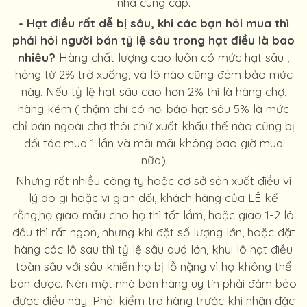
nhà cung cấp.
- Hạt điều rất dễ bị sâu, khi các bạn hỏi mua thì
phải hỏi người bán tỷ lệ sâu trong hạt điều là bao
nhiêu?
Hàng chất lượng cao luôn có mức hạt sâu ,
hỏng từ 2% trở xuống, và lô nào cũng đảm bảo mức
này. Nếu tỷ lệ hạt sâu cao hơn 2% thì là hàng chợ,
hàng kém ( thậm chí có nơi báo hạt sâu 5% là mức
chỉ bán ngoài chợ thôi chứ xuất khẩu thế nào cũng bị
đối tác mua 1 lần và mãi mãi không bao giờ mua
nữa)
Nhưng rất nhiều công ty hoặc cơ sở sản xuất điều vì
lý do gì hoặc vì gian dối, khách hàng của LÊ kể
rằng,họ giao mẫu cho họ thì tốt lắm, hoặc giao 1-2 lô
đầu thì rất ngon, nhưng khi đặt số lượng lớn, hoặc đặt
hàng các lô sau thì tỷ lệ sâu quá lớn, khui lô hạt điều
toàn sâu với sâu khiến họ bị lỗ nặng vì họ không thể
bán được. Nên một nhà bán hàng uy tín phải đảm bảo
được điều này. Phải kiểm tra hàng trước khi nhận đặc