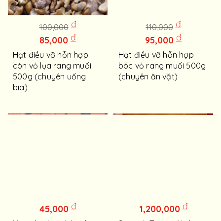
đ
đ
100,000
110,000
đ
đ
85,000
95,000
Hạt điều vỡ hỗn hợp
Hạt điều vỡ hỗn hợp
còn vỏ lụa rang muối
bóc vỏ rang muối 500g
500g (chuyên uống
(chuyên ăn vặt)
bia)
đ
đ
45,000
1,200,000