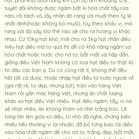
hạt, phơi khô dưới nắng khi còn độ ẩm khoảng 12% ,
tuyệt đối không được ngâm bất kì hóa chất tẩy rửa
nào, rồi tách vỏ, lấy nhân đó rang với muối theo tỷ lệ
nhất định(hoặc không bỏ muối), tùy theo khẩu vị, mà
rang với độ sấy lửa thế nào sẽ cho ra hương vị khác
nhau. Cứ 10kg hạt khô, mới cho ra 3kg hạt nhân điều.
Nếu hạt điều mà to quá thì dễ có khả năng ngâm sơ
hóa chất hoặc nước cho nở to, bắt mắt và hấp dẫn,
giống điều Việt Nam không có loại hạt điều to thật là
to đâu các bạn ạ. Dù có cũng rất ít, không thể đều
hết tất cả được. Hoặc nhập hạt điều từ nước ngoài về
(giá rất rẻ, to đẹp, nhưng bở), trộn vào hàng Việt
Nam rồi gắn mác hàng Việt, nhưng ăn chất lượng
khác xa hạt điều Việt nhiều. Hạt điều ngâm, tẩy, vị nó
sẽ nhạt nhẽo, ăn không thơm và nhìn trắng bóc. Lê
từng lớn lên giữa xứ điều, từ nhỏ đã nghe, chứng kiến
nhiều tiểu thương vì lợi nhuận, đã bỏ từng bao tải điều
vào hóa chất ngâm để cho nở to, trắng, đẹp, bắt mắt,