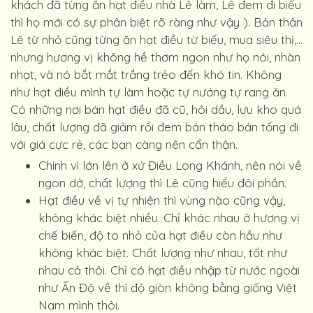
khách đã từng ăn hạt điều nhà Lê làm, Lê đem đi biếu
thì họ mới có sự phân biệt rõ ràng như vậy ). Bản thân
Lê từ nhỏ cũng từng ăn hạt điều từ biếu, mua siêu thị,...
nhưng hương vị không hề thơm ngon như họ nói, nhàn
nhạt, và nó bắt mắt trắng trẻo đến khó tin. Không
như hạt điều mình tự làm hoặc tự nướng tự rang ăn.
Có những nơi bán hạt điều đã cũ, hôi dầu, lưu kho quá
lâu, chất lượng đã giảm rồi đem bán tháo bán tống đi
với giá cực rẻ, các bạn càng nên cẩn thận.
Chính vì lớn lên ở xứ Điều Long Khánh, nên nói về
ngon dở, chất lượng thì Lê cũng hiểu đôi phần.
Hạt điều về vị tự nhiên thì vùng nào cũng vậy,
không khác biệt nhiều. Chỉ khác nhau ở hương vị
chế biến, độ to nhỏ của hạt điều còn hầu như
không khác biệt. Chất lượng như nhau, tốt như
nhau cả thôi. Chỉ có hạt điều nhập từ nước ngoài
như Ấn Độ về thì độ giòn không bằng giống Việt
Nam mình thôi.