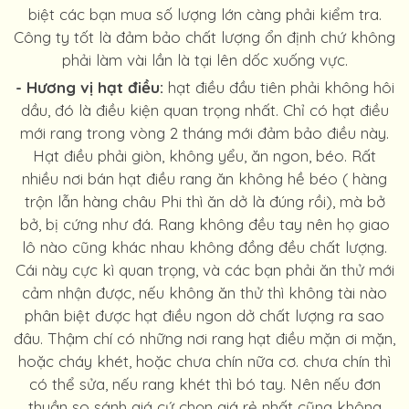
biệt các bạn mua số lượng lớn càng phải kiểm tra.
Công ty tốt là đảm bảo chất lượng ổn định chứ không
phải làm vài lần là tại lên dốc xuống vực.
- Hương vị hạt điều:
hạt điều đầu tiên phải không hôi
dầu, đó là điều kiện quan trọng nhất. Chỉ có hạt điều
mới rang trong vòng 2 tháng mới đảm bảo điều này.
Hạt điều phải giòn, không yểu, ăn ngon, béo. Rất
nhiều nơi bán hạt điều rang ăn không hề béo ( hàng
trộn lẫn hàng châu Phi thì ăn dở là đúng rồi), mà bở
bở, bị cứng như đá. Rang không đều tay nên họ giao
lô nào cũng khác nhau không đồng đều chất lượng.
Cái này cực kì quan trọng, và các bạn phải ăn thử mới
cảm nhận được, nếu không ăn thử thì không tài nào
phân biệt được hạt điều ngon dở chất lượng ra sao
đâu. Thậm chí có những nơi rang hạt điều mặn ơi mặn,
hoặc cháy khét, hoặc chưa chín nữa cơ. chưa chín thì
có thể sửa, nếu rang khét thì bó tay. Nên nếu đơn
thuần so sánh giá cứ chọn giá rẻ nhất cũng không