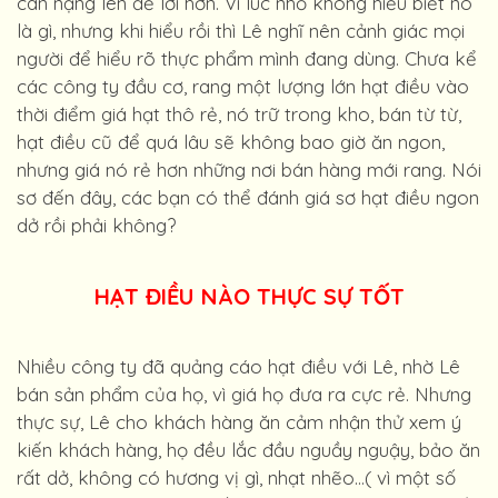
cân nặng lên để lời hơn. Vì lúc nhỏ không hiểu biết nó
là gì, nhưng khi hiểu rồi thì Lê nghĩ nên cảnh giác mọi
người để hiểu rõ thực phẩm mình đang dùng. Chưa kể
các công ty đầu cơ, rang một lượng lớn hạt điều vào
thời điểm giá hạt thô rẻ, nó trữ trong kho, bán từ từ,
hạt điều cũ để quá lâu sẽ không bao giờ ăn ngon,
nhưng giá nó rẻ hơn những nơi bán hàng mới rang. Nói
sơ đến đây, các bạn có thể đánh giá sơ hạt điều ngon
dở rồi phải không?
HẠT ĐIỀU NÀO THỰC SỰ TỐT
Nhiều công ty đã quảng cáo hạt điều với Lê, nhờ Lê
bán sản phẩm của họ, vì giá họ đưa ra cực rẻ. Nhưng
thực sự, Lê cho khách hàng ăn cảm nhận thử xem ý
kiến khách hàng, họ đều lắc đầu nguầy nguậy, bảo ăn
rất dở, không có hương vị gì, nhạt nhẽo…( vì một số