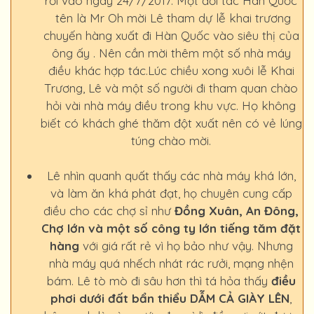
rồi vào ngày 24/7/2017. Một đối tác Hàn Quốc
tên là Mr Oh mời Lê tham dự lễ khai trương
chuyến hàng xuất đi Hàn Quốc vào siêu thị của
ông ấy . Nên cần mời thêm một số nhà máy
điều khác hợp tác.Lúc chiều xong xuôi lễ Khai
Trương, Lê và một số người đi tham quan chào
hỏi vài nhà máy điều trong khu vực. Họ không
biết có khách ghé thăm đột xuất nên có vẻ lúng
túng chào mời.
Lê nhìn quanh quất thấy các nhà máy khá lớn,
và làm ăn khá phát đạt, họ chuyên cung cấp
điều cho các chợ sỉ như
Đồng Xuân, An Đông,
Chợ lớn và một số công ty lớn tiếng tăm đặt
hàng
với giá rất rẻ vì họ bảo như vậy. Nhưng
nhà máy quá nhếch nhát rác rưởi, mạng nhện
bám. Lê tò mò đi sâu hơn thì tá hỏa thấy
điều
phơi dưới đất bẩn thiểu DẪM CẢ GIÀY LÊN
,