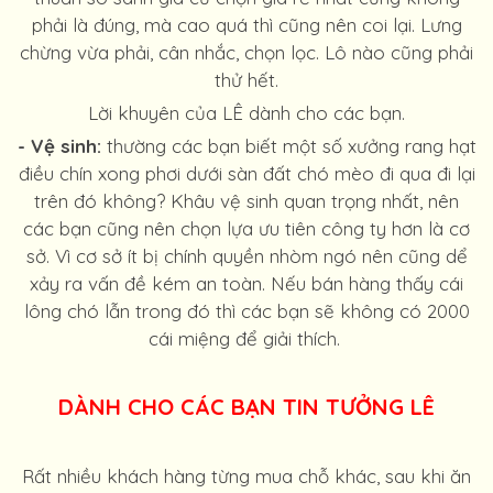
phải là đúng, mà cao quá thì cũng nên coi lại. Lưng
chừng vừa phải, cân nhắc, chọn lọc. Lô nào cũng phải
thử hết.
Lời khuyên của LÊ dành cho các bạn.
- Vệ sinh:
thường các bạn biết một số xưởng rang hạt
điều chín xong phơi dưới sàn đất chó mèo đi qua đi lại
trên đó không? Khâu vệ sinh quan trọng nhất, nên
các bạn cũng nên chọn lựa ưu tiên công ty hơn là cơ
sở. Vì cơ sở ít bị chính quyền nhòm ngó nên cũng dể
xảy ra vấn đề kém an toàn. Nếu bán hàng thấy cái
lông chó lẫn trong đó thì các bạn sẽ không có 2000
cái miệng để giải thích.
DÀNH CHO CÁC BẠN TIN TƯỞNG LÊ
Rất nhiều khách hàng từng mua chỗ khác, sau khi ăn