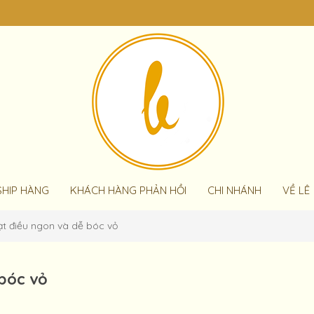
SHIP HÀNG
KHÁCH HÀNG PHẢN HỒI
CHI NHÁNH
VỀ LÊ
t điều ngon và dễ bóc vỏ
 bóc vỏ