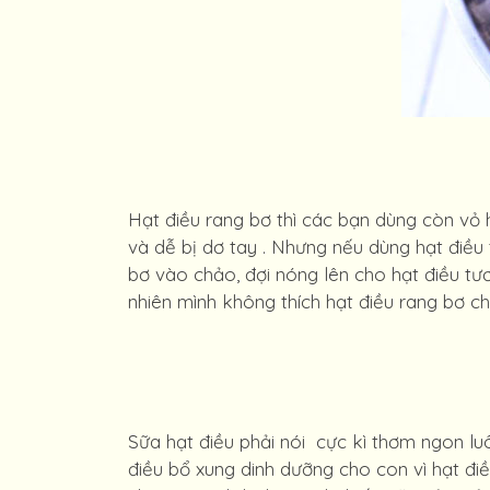
Hạt điều rang bơ thì các bạn dùng còn vỏ 
và dễ bị dơ tay . Nhưng nếu dùng hạt điều t
bơ vào chảo, đợi nóng lên cho hạt điều tươi
nhiên mình không thích hạt điều rang bơ c
Sữa hạt điều phải nói cực kì thơm ngon luô
điều bổ xung dinh dưỡng cho con vì hạt đi