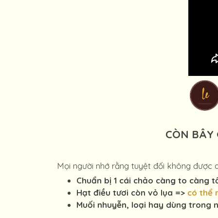
CÒN BÂY 
Mọi người nhớ rằng tuyệt đối không được 
Chuẩn bị 1 cái chảo càng to càng t
Hạt điều tươi còn vỏ lụa =>
có thể 
Muối nhuyễn, loại hay dùng trong 