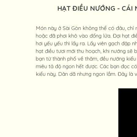
HẠT ĐIỀU NƯỚNG - CÁ
Món này ở Sài Gòn không thể có đâu, chỉ nh
hoặc đã phơi khô vào đống lửa. Đợi hạt điều
hơi yếu yếu thì lấy ra. Lấy viên gạch đập n
hạt điều tươi mới thu hoạch, khi nướng sẽ 
bạn từ thành phố về thăm, đều nướng kiểu 
miêu tả độ ngon hết được. Các bạn đọc có
kiểu này. Dân dã nhưng ngon lắm. Đây là 