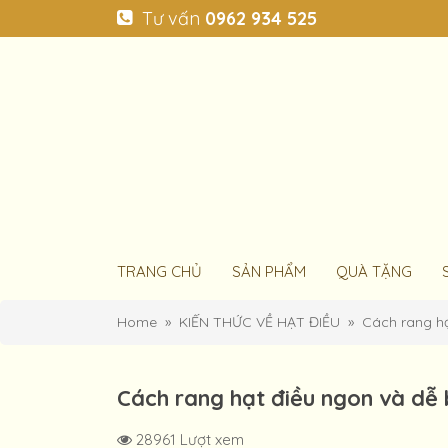
Tư vấn
0962 934 525
TRANG CHỦ
SẢN PHẨM
QUÀ TẶNG
Home
KIẾN THỨC VỀ HẠT ĐIỀU
Cách rang hạ
Cách rang hạt điều ngon và dễ
28961 Lượt xem