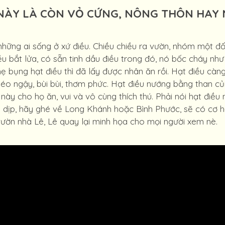
I NÀY LÀ CÒN VỎ CỨNG, NÔNG THÔN HAY
ững ai sống ở xứ điều. Chiều chiều ra vườn, nhóm một đống
 bắt lửa, có sẵn tinh dầu điều trong đó, nó bốc cháy như ng
hẹ bụng hạt điều thì đã lấy được nhân ăn rồi. Hạt điều càn
béo ngậy, bùi bùi, thơm phức. Hạt điều nướng bằng than củ
này cho họ ăn, vui và vô cùng thích thú. Phải nói hạt điề
 dịp, hãy ghé về Long Khánh hoặc Bình Phước, sẽ có cơ hộ
vườn nhà Lê, Lê quay lại minh họa cho mọi người xem nè.