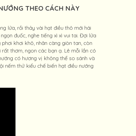
 NƯỚNG THEO CÁCH NÀY
 lửa, rồi thảy vài hạt điều thô mới hái
ọn đuốc, nghe tiếng xì xì vui tai. Đợi lửa
g phơi khơi khô, nhân càng giòn tan, còn
i rất thơm, ngon các bạn ạ. Lê mỗi lần có
u nướng có hương vị không thể so sánh và
i nếm thử kiểu chế biến hạt điều nướng