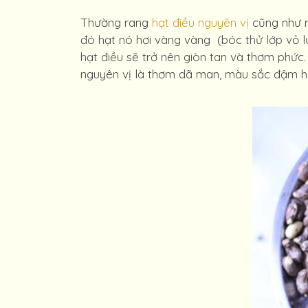
Thường rang
hạt điều nguyên vị
cũng như r
đó hạt nó hơi vàng vàng (bóc thử lớp vỏ lụ
hạt điều sẽ trở nên giòn tan và thơm phứ
nguyên vị là thơm dã man, màu sắc đậm hơn