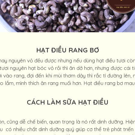
HẠT ĐIỀU RANG BƠ
hay nguyên vỏ đều được nhưng nếu dùng hạt điều tươi còn 
ươi nguyên hạt bóc vỏ rồi thì ăn dở hơn, nhưng được cái ti
 vào rang, đợi đến khi mùi thơm dậy thì rắc tí đường lên, 
ho lắm, mình thích ăn rang muối hơn. Hạt điều rang bơ ma
CÁCH LÀM SỮA HẠT ĐIỀU
n, cũng dễ chế biến, quan trọng là nó rất dinh dưỡng. Hiệ
ều có nhiều chất dinh dưỡng quý giúp cơ thể trẻ phát tri