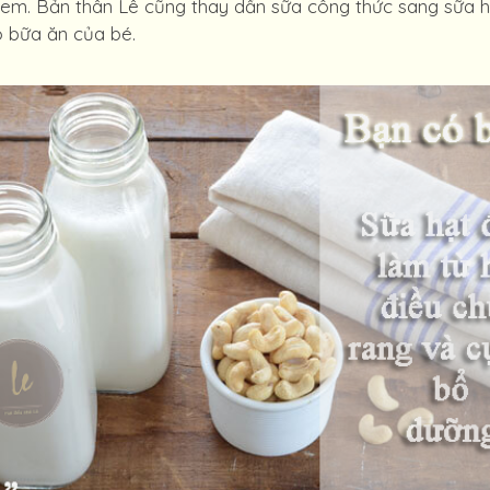
 em. Bản thân Lê cũng thay dần sữa công thức sang sữa hạ
o bữa ăn của bé.