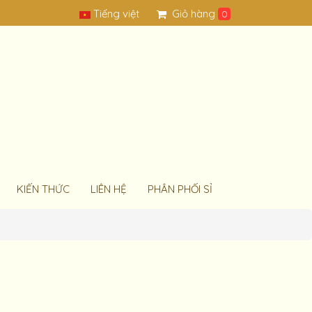
Tiếng việt
Giỏ hàng
0
KIẾN THỨC
LIÊN HỆ
PHÂN PHỐI SỈ