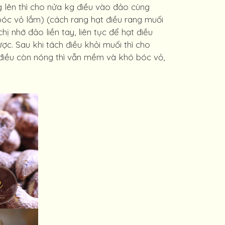
g lên thì cho nửa kg điều vào đảo cùng
bóc vỏ lắm) (cách rang hạt điều rang muối
 nhớ đảo liền tay, liên tục để hạt điều
ợc. Sau khi tách điều khỏi muối thì cho
ạt điều còn nóng thì vẫn mềm và khó bóc vỏ,