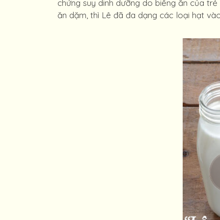
chứng suy dinh dưỡng do biếng ăn của trẻ
ăn dặm, thì Lê đã đa dạng các loại hạt và