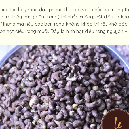
ang lạc hay rang đậu phọng thôi, bỏ vào chảo đã nóng thậ
a ra thấy vàng bên trong) thì nhắc xuống, vớt điều ra khỏ
c. Nhưng mà nếu các bạn rang không khéo thì rất khó bóc 
 hạt điều rang muối. Đây là hình hạt điều rang nguyên vị