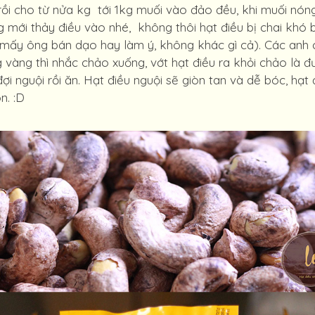
rồi cho từ nửa kg tới 1kg muối vào đảo đều, khi muối nón
g mới thảy điều vào nhé, không thôi hạt điều bị chai khó 
mấy ông bán dạo hay làm ý, không khác gì cả). Các anh chị
vàng thì nhắc chảo xuống, vớt hạt điều ra khỏi chảo là đư
 đợi nguội rồi ăn. Hạt điều nguội sẽ giòn tan và dễ bóc, h
n. :D