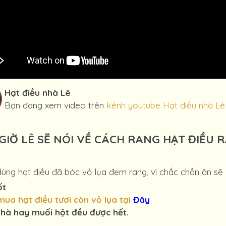
Hạt điều nhà Lê
Bạn đang xem video trên
kênh youtube Hạt điều nhà Lê
GIỜ LÊ SẼ NÓI VỀ CÁCH RANG HẠT ĐIỀU 
dùng hạt điều đã bóc vỏ lụa đem rang, vì chắc chắn ăn s
ốt
mua hạt điều tươi còn vỏ lụa tại
Đây
nhà hay muối hột đều được hết.