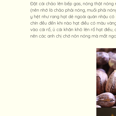
Đặt cái chảo lên bếp gas, nóng thật nóng 
(nên nhớ là chảo phải nóng, muối phải nón
y hệt như rang hạt dẻ ngoài quán nhậu có 
chín đều đến khi nào hạt điều có màu vàng 
vào cái rổ, ủ cái khăn khô lên rổ hạt điều,
nên các anh chị chớ nôn nóng mà mất ngo