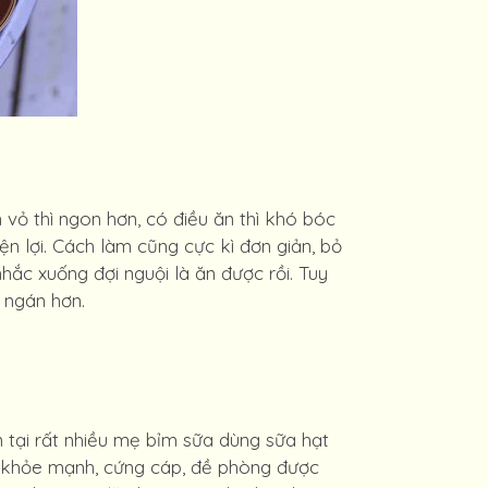
vỏ thì ngon hơn, có điều ăn thì khó bóc
ện lợi. Cách làm cũng cực kì đơn giản, bỏ
nhắc xuống đợi nguội là ăn được rồi. Tuy
u ngán hơn.
n tại rất nhiều mẹ bỉm sữa dùng sữa hạt
ển khỏe mạnh, cứng cáp, đề phòng được