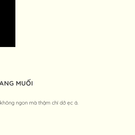
RANG MUỐI
ẽ không ngon mà thậm chí dở ẹc á.