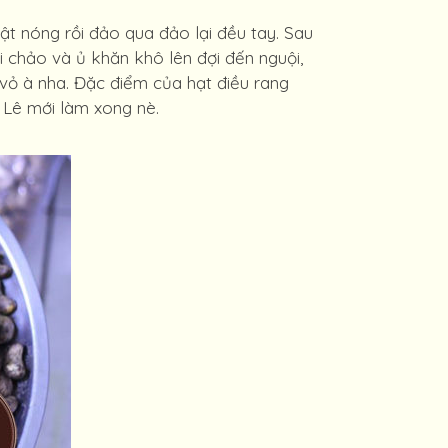
t nóng rồi đảo qua đảo lại đều tay. Sau
i chảo và ủ khăn khô lên đợi đến nguội,
vỏ à nha. Đặc điểm của hạt điều rang
 Lê mới làm xong nè.