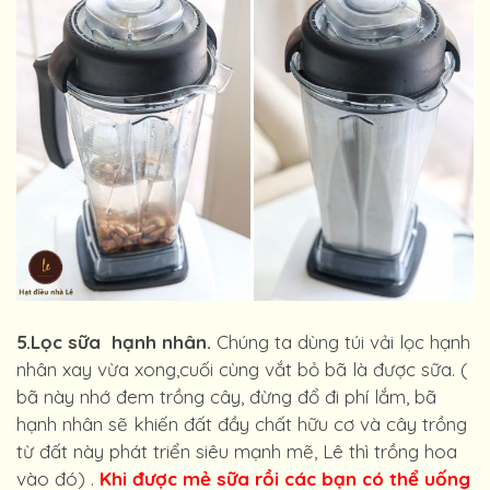
5.Lọc sữa hạnh nhân.
Chúng ta dùng túi vải lọc hạnh
nhân xay vừa xong,cuối cùng vắt bỏ bã là được sữa. (
bã này nhớ đem trồng cây, đừng đổ đi phí lắm, bã
hạnh nhân sẽ khiến đất đầy chất hữu cơ và cây trồng
từ đất này phát triển siêu mạnh mẽ, Lê thì trồng hoa
vào đó) .
Khi được mẻ sữa rồi các bạn có thể uống