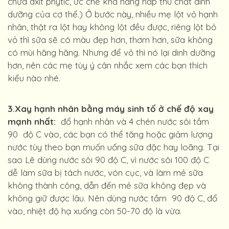
chứa axit phytic, ức chế khả năng hấp thu chất dinh
dưỡng của cơ thể.) Ở bước này, nhiều mẹ lột vỏ hạnh
nhân, thật ra lột hay không lột đều được, riêng lột bỏ
vỏ thì sữa sẽ có màu đẹp hơn, thơm hơn, sữa không
có mùi hăng hăng. Nhưng để vỏ thì nó lại dinh dưỡng
hơn, nên các mẹ tùy ý cân nhắc xem các bạn thích
kiểu nào nhé.
3.Xay hạnh nhân bằng máy sinh tố ở chế độ xay
mạnh nhất:
đổ hạnh nhân và 4 chén nước sôi tầm
90 độ C vào, các bạn có thể tăng hoặc giảm lượng
nước tùy theo bạn muốn uống sữa đặc hay loãng. Tại
sao Lê dùng nước sôi 90 độ C, vì nước sôi 100 độ C
dễ làm sữa bị tách nước, vón cục, và làm mẻ sữa
không thành công, dẫn đến mẻ sữa không đẹp và
không giữ được lâu. Nên dùng nước tầm 90 độ C, đổ
vào, nhiệt độ hạ xuống còn 50-70 độ là vừa.