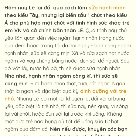
Hôm nay Lê lại đổi qua cách làm
sữa hạnh nhân
theo kiểu Tây, nhưng lại biến tấu 1 chút theo kiểu
Á cho phù hợp một chút với tình hình sức khỏe trẻ
em VN và cả chính bản thân LÊ.
Quá trình này chủ
yếu liên quan đến việc ngâm hạnh nhân trong nước
qua đêm hoặc trong tối đa hai ngày - bạn càng ngâm
hạnh nhân, sữa sẽ càng mịn. Xả và rửa sạch hạt nước
ngâm và xay chúng bằng nước đun sôi để nguội. Sau
đó vắt lấy nước bỏ bã, thì sẽ được sữa hạnh nhân.
Nhớ nhé, hạnh nhân ngâm càng kĩ, thì sữa sẽ
càng mịn.
Sữa hạnh nhân thật, tươi, rất ngon. Ngon
thật là ngon và đặc biệt cực kỳ
dinh dưỡng với trẻ
nhỏ
. Nhưng Lê có một lời khuyên là, đối với ai bụng
yếu, đặc biệt là trẻ nhỏ, thì sữa này nên quay vi sóng
lại vài phút, hoặc đun sôi lại trước khi uống. Không
một đứa trẻ nào bụng đủ tốt để uống sữa từ hạt
ngâm qua đêm cả.
Nên nếu được, khuyên các bạn