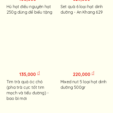
Hủ hạt điều nguyên hạt
Set quà 6 loại hạt dinh
250g dùng để biếu tặng
dưỡng - An Khang 629
đ
đ
135,000
220,000
Tim trà quả óc chó
Mixed nut 5 loại hạt dinh
(pha trà cực tốt tim
dưỡng 500gr
mạch và tiểu đường) -
bao bì mới