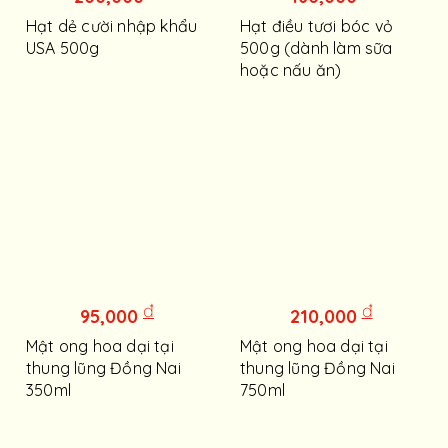
Hạt dẻ cười nhập khẩu
Hạt điều tươi bóc vỏ
USA 500g
500g (dành làm sữa
hoặc nấu ăn)
đ
đ
95,000
210,000
Mật ong hoa dại tại
Mật ong hoa dại tại
thung lũng Đồng Nai
thung lũng Đồng Nai
350ml
750ml