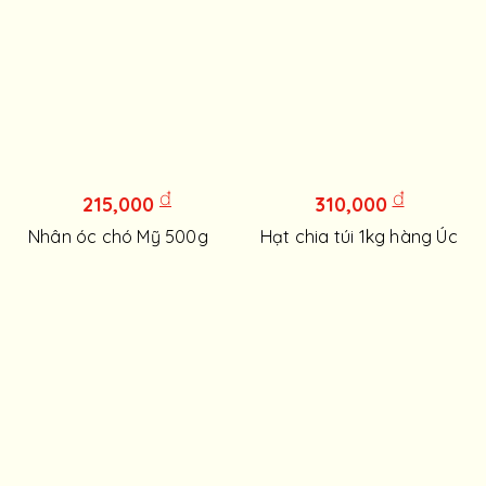
đ
đ
215,000
310,000
Nhân óc chó Mỹ 500g
Hạt chia túi 1kg hàng Úc