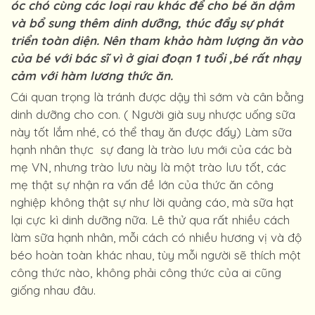
óc chó cùng các loại rau khác để cho bé ăn dậm
và bổ sung thêm dinh dưỡng, thúc đẩy sự phát
triển toàn diện. Nên tham khảo hàm lượng ăn vào
của bé với bác sĩ vì ở giai đoạn 1 tuổi ,bé rất nhạy
cảm với hàm lương thức ăn.
Cái quan trọng là tránh được dậy thì sớm và cân bằng
dinh dưỡng cho con. ( Người già suy nhược uống sữa
này tốt lắm nhé, có thể thay ăn được đấy) Làm sữa
hạnh nhân thực sự đang là trào lưu mới của các bà
mẹ VN, nhưng trào lưu này là một trào lưu tốt, các
mẹ thật sự nhận ra vấn đề lớn của thức ăn công
nghiệp không thật sự như lời quảng cáo, mà sữa hạt
lại cực kì dinh dưỡng nữa. Lê thử qua rất nhiều cách
làm sữa hạnh nhân, mỗi cách có nhiều hương vị và độ
béo hoàn toàn khác nhau, tùy mỗi người sẽ thích một
công thức nào, không phải công thức của ai cũng
giống nhau đâu.