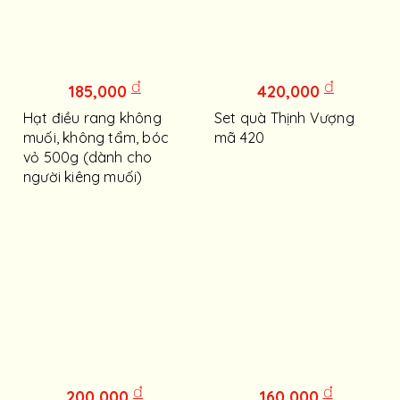
đ
đ
185,000
420,000
Hạt điều rang không
Set quà Thịnh Vượng
muối, không tẩm, bóc
mã 420
vỏ 500g (dành cho
người kiêng muối)
đ
đ
200,000
160,000