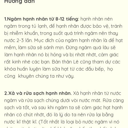
Hướng dẫn
1.Ngâm hạnh nhân từ 8-12 tiếng:
hạnh nhân nên
ngâm trong tủ lạnh, để hạnh nhân được bảo vệ, tránh
bị nhiễm khuẩn, trong suốt quá trình ngâm nên thay
nước 2-3 lần. Mục đích của ngâm hạnh nhân là để hạt
mềm, làm sữa sẽ sánh mịn. Đừng ngâm quá lâu sẽ
làm hạnh nhân nó bị hỏng và bị nhớt nhớt, cảm giác
rất kinh nhé các bạn. Bản thân Lê cũng tham dự các
khóa huấn luyện làm sữa hạt từ các đầu bếp, họ
cũng khuyên chúng ta như vậy.
2.Xả và rửa sạch hạnh nhân.
Xả hạnh nhân từ nước
ngâm và rửa sạch chúng dưới vòi nước mát. Rửa càng
sạch và tốt, và sau khi ngâm ta sẽ cảm giác hạt hạnh
nhân có chút nhớt, đó là lý do ta nên rửa lại bằng
nước kĩ thật kĩ. (Tốt nhất là loại bỏ nước ngâm vì nó