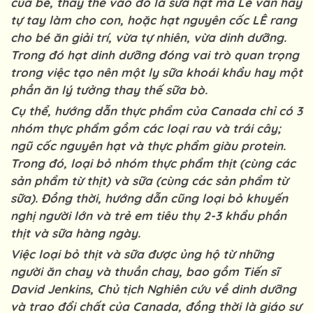
của bé, thay thế vào đó là sữa hạt mà Lê vẫn hay
tự tay làm cho con, hoặc hạt nguyên cốc LÊ rang
cho bé ăn giải trí, vừa tự nhiên, vừa dinh dưỡng.
Trong đó hạt dinh dưỡng đóng vai trò quan trọng
trong việc tạo nên một ly sữa khoái khẩu hay một
phần ăn lý tưởng thay thế sữa bò.
Cụ thể, hướng dẫn thực phẩm của Canada chỉ có 3
nhóm thực phẩm gồm các loại rau và trái cây;
ngũ cốc nguyên hạt và thực phẩm giàu protein.
Trong đó, loại bỏ nhóm thực phẩm thịt (cùng các
sản phẩm từ thịt) và sữa (cùng các sản phẩm từ
sữa). Đồng thời, hướng dẫn cũng loại bỏ khuyến
nghị người lớn và trẻ em tiêu thụ 2-3 khẩu phần
thịt và sữa hàng ngày.
Việc loại bỏ thịt và sữa được ủng hộ từ những
người ăn chay và thuần chay, bao gồm Tiến sĩ
David Jenkins, Chủ tịch Nghiên cứu về dinh dưỡng
và trao đổi chất của Canada, đồng thời là giáo sư