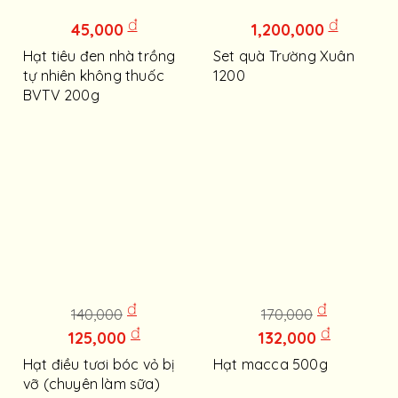
đ
đ
45,000
1,200,000
Hạt tiêu đen nhà trồng
Set quà Trường Xuân
tự nhiên không thuốc
1200
BVTV 200g
đ
đ
140,000
170,000
đ
đ
125,000
132,000
Hạt điều tươi bóc vỏ bị
Hạt macca 500g
vỡ (chuyên làm sữa)