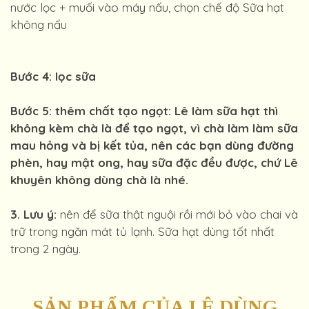
nước lọc + muối vào máy nấu, chọn chế độ Sữa hạt
không nấu
Bước 4: lọc sữa
Bước 5: thêm chất tạo ngọt: Lê làm sữa hạt thì
không kèm chà là để tạo ngọt, vì chà làm làm sữa
mau hỏng và bị kết tủa, nên các bạn dùng đường
phèn, hay mật ong, hay sữa đặc đều được, chứ Lê
khuyên không dùng chà là nhé.
3. Lưu ý:
nên để sữa thật nguội rồi mới bỏ vào chai và
trữ trong ngăn mát tủ lạnh. Sữa hạt dùng tốt nhất
trong 2 ngày.
SẢN PHẨM CỦA LÊ DÙNG