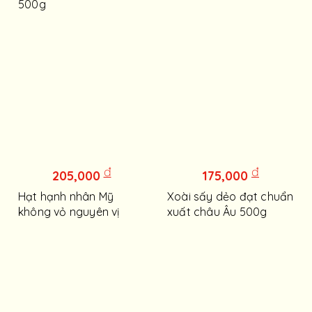
500g
đ
đ
205,000
175,000
Hạt hạnh nhân Mỹ
Xoài sấy dẻo đạt chuẩn
không vỏ nguyên vị
xuất châu Âu 500g