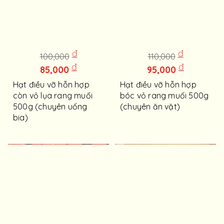
đ
đ
100,000
110,000
đ
đ
85,000
95,000
Hạt điều vỡ hỗn hợp
Hạt điều vỡ hỗn hợp
còn vỏ lụa rang muối
bóc vỏ rang muối 500g
500g (chuyên uống
(chuyên ăn vặt)
bia)