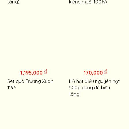
tặng)
kiêng muối 100%)
đ
đ
1,195,000
170,000
Set quà Trường Xuân
Hủ hạt điều nguyên hạt
1195
500g dùng để biếu
tặng