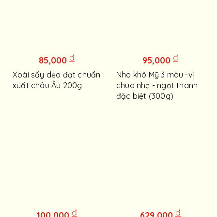
đ
đ
85,000
95,000
Xoài sấy dẻo đạt chuẩn
Nho khô Mỹ 3 màu -vị
xuất châu Âu 200g
chua nhẹ - ngọt thanh
đặc biệt (300g)
đ
đ
100,000
629,000