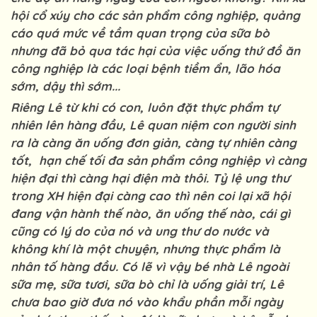
hội cổ xúy cho các sản phẩm công nghiệp, quảng
cáo quá mức về tầm quan trọng của sữa bò
nhưng đã bỏ qua tác hại của việc uống thứ đồ ăn
công nghiệp là các loại bệnh tiềm ẩn, lão hóa
sớm, dậy thì sớm...
Riêng Lê từ khi có con, luôn đặt thực phẩm tự
nhiên lên hàng đầu, Lê quan niệm con người sinh
ra là càng ăn uống đơn giản, càng tự nhiên càng
tốt, hạn chế tối đa sản phẩm công nghiệp vì càng
hiện đại thì càng hại điện mà thôi. Tỷ lệ ung thư
trong XH hiện đại càng cao thì nên coi lại xã hội
đang vận hành thế nào, ăn uống thế nào, cái gì
cũng có lý do của nó và ung thư do nước và
không khí là một chuyện, nhưng thực phẩm là
nhân tố hàng đầu. Có lẽ vì vậy bé nhà Lê ngoài
sữa mẹ, sữa tươi, sữa bò chỉ là uống giải trí, Lê
chưa bao giờ đưa nó vào khẩu phần mỗi ngày