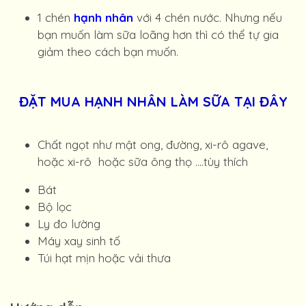
1 chén
hạnh nhân
với 4 chén nước. Nhưng nếu
bạn muốn làm sữa loãng hơn thì có thể tự gia
giảm theo cách bạn muốn.
ĐẶT MUA HẠNH NHÂN LÀM SỮA TẠI ĐÂY
Chất ngọt như mật ong, đường, xi-rô agave,
hoặc xi-rô hoặc sữa ông thọ ....tùy thích
Bát
Bộ lọc
Ly đo lường
Máy xay sinh tố
Túi hạt mịn hoặc vải thưa