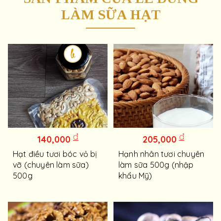
LÀM SỮA HẠT
đ
đ
140,000
205,000
Hạt điều tươi bóc vỏ bị
Hạnh nhân tươi chuyên
vỡ (chuyên làm sữa)
làm sữa 500g (nhập
500g
khẩu Mỹ)