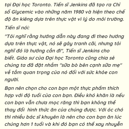
tại Đại học Toronto. Tiến sĩ Jenkins đã tạo ra Chỉ
số Glycemic vào những năm 1980 và hiện theo chế
độ ăn kiêng dựa trên thực vật vì lý do môi trường.
Tiến sĩ nói:
"Tôi nghĩ rằng hướng dẫn này đang đi theo hướng
dựa trên thực vật, nó sẽ gây tranh cãi, nhưng tôi
nghĩ đó là hướng cần đi", Tiến sĩ Jenkins cho
biết. Giáo sư của Đại học Toronto cũng chia sẻ
chúng ta đã đặt nhầm "sữa bò bên cạnh sữa mẹ"
về tầm quan trọng của nó đối với sức khỏe con
người.
Bạn nên chọn cho con bạn một thực phẩm thích
hợp với độ tuổi của con bạn. Điều khó khăn là nếu
con bạn vẫn chưa mọc răng thì bạn không thể
thay đổi hình thức ăn của chúng được. Với óc chó
thì nhiều bác sĩ khuyên là nên cho con bạn ăn lúc
chúng hơn 1 tuổi và khi đó bạn có thể xay nhuyễn