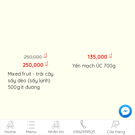
đ
đ
135,000
250,000
đ
250,000
Yến mạch ÚC 700g
Mixed fruit - trái cây
sấy dẻo (sấy lạnh)
500g ít đường
Home
Menu
Nhắn tin
0962934525
Cửa hàng