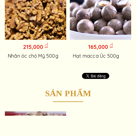
đ
đ
215,000
165,000
Nhân óc chó Mỹ 500g
Hạt macca Úc 500g
SẢN PHẨM