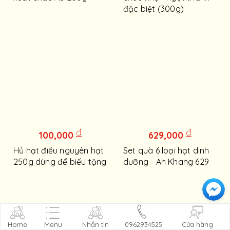
đặc biệt (300g)
đ
đ
100,000
629,000
Hủ hạt điều nguyên hạt
Set quà 6 loại hạt dinh
250g dùng để biếu tặng
dưỡng - An Khang 629
Home
Menu
Nhắn tin
0962934525
Cửa hàng