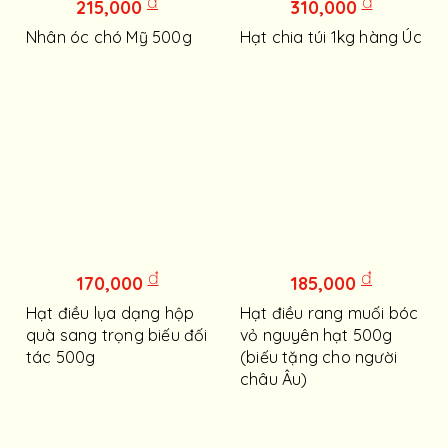
đ
đ
215,000
310,000
Nhân óc chó Mỹ 500g
Hạt chia túi 1kg hàng Úc
đ
đ
170,000
185,000
Hạt điều lụa dạng hộp
Hạt điều rang muối bóc
quà sang trọng biếu đối
vỏ nguyên hạt 500g
tác 500g
(biếu tặng cho người
châu Âu)