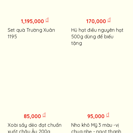
đ
đ
1,195,000
170,000
Set quà Trường Xuân
Hủ hạt điều nguyên hạt
1195
500g dùng để biếu
tặng
đ
đ
85,000
95,000
Xoài sấy dẻo đạt chuẩn
Nho khô Mỹ 3 màu -vị
xuất châu Âu 200g
chua nhẹ - ngọt thanh