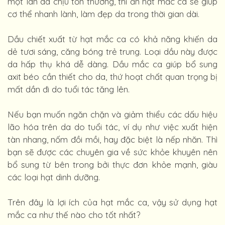
một làn da chịu tổn thương, thì ăn hạt mắc ca sẽ giúp
cơ thể nhanh lành, làm đẹp da trong thời gian dài.
Dầu chiết xuất từ hạt mắc ca có khả năng khiến da
dẻ tươi sáng, căng bóng trẻ trung. Loại dầu này được
da hấp thụ khá dễ dàng. Dầu mắc ca giúp bổ sung
axit béo cần thiết cho da, thứ hoạt chất quan trọng bị
mất dần đi do tuổi tác tăng lên.
Nếu bạn muốn ngăn chặn và giảm thiểu các dấu hiệu
lão hóa trên da do tuổi tác, ví dụ như việc xuất hiện
tàn nhang, nốm đồi mồi, hay đặc biệt là nếp nhăn. Thì
bạn sẽ được các chuyên gia về sức khỏe khuyên nên
bổ sung từ bên trong bởi thực đơn khỏe mạnh, giàu
các loại hạt dinh dưỡng.
Trên đây là lợi ích của hạt mắc ca, vậy sử dụng hạt
mắc ca như thế nào cho tốt nhất?