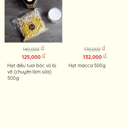
đ
đ
140,000
170,000
đ
đ
125,000
132,000
Hạt điều tươi bóc vỏ bị
Hạt macca 500g
vỡ (chuyên làm sữa)
500g