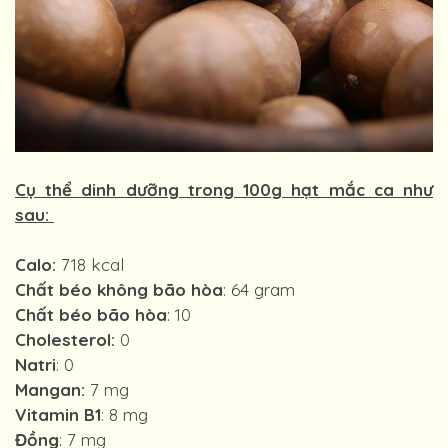
Cụ thể dinh dưỡng trong 100g hạt mắc ca như
sau:
Calo:
718 kcal
Chất béo không bão hòa
: 64 gram
Chất béo bão hòa
: 10
Cholesterol:
0
Natri
: 0
Mangan:
7 mg
Vitamin B1
: 8 mg
Đồng
: 7 mg