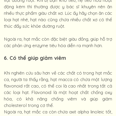
vật đường ruột. Khi bị bạn khó tiêu, hệ tiêu hóa hoạt
động kém thì thường được y bác sĩ khuyên nên ăn
nhiều thực phẩm giàu chất xơ. Lúc ấy hãy chọn ăn các
loại hạt nhé, hạt nào cũng chứa nhiều chất xơ có thể
thúc đẩy sức khỏe đường ruột.
Ngoài ra, hạt mắc còn đặc biệt giàu đồng, giúp hỗ trợ
các phản ứng enzyme tiêu hóa diễn ra mạnh hơn.
6. Có thể giúp giảm viêm
Khi nghiên cứu sâu hơn về các chất có trong hạt mắc
ca, người ta thấy rằng, hạt macca có chứa một lượng
flavonoid rất cao, có thể coi là cao nhất trong tất cả
các loại hạt. Flavonoid là một hoạt chất chống oxy
hóa, có khả năng chống viêm và giúp giảm
cholesterol trong cơ thể.
Ngoài ra, hạt mắc ca còn chứa axit alpha linoleic tốt,