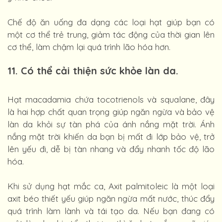
Chế độ ăn uống đa dạng các loại hạt giúp bạn có
một cơ thể trẻ trung, giảm tác động của thời gian lên
cơ thể, làm chậm lại quá trình lão hóa hơn.
11. Có thể cải thiện sức khỏe làn da
.
Hạt macadamia chứa tocotrienols và squalane, đây
là hai hợp chất quan trọng giúp ngăn ngừa và bảo vệ
làn da khỏi sự tàn phá của ánh nắng mặt trời. Ánh
nắng mặt trời khiến da bạn bị mất đi lớp bảo vệ, trở
lên yếu đi, dễ bị tàn nhang và đẩy nhanh tốc độ lão
hóa.
Khi sử dụng hạt mắc ca, Axit palmitoleic là một loại
axit béo thiết yếu giúp ngăn ngừa mất nước, thúc đẩy
quá trình làm lành và tái tạo da. Nếu bạn đang có