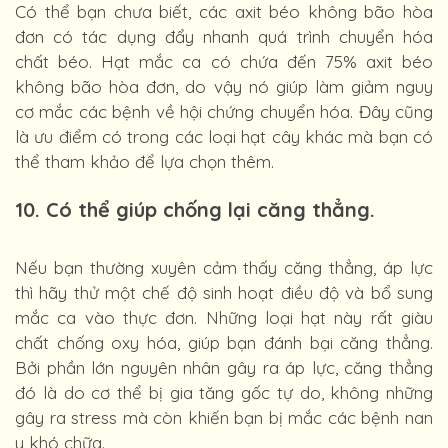
Có thể bạn chưa biết, các axit béo không bão hòa
đơn có tác dụng đẩy nhanh quá trình chuyển hóa
chất béo. Hạt mắc ca có chứa đến 75% axit béo
không bão hòa đơn, do vậy nó giúp làm giảm nguy
cơ mắc các bệnh về hội chứng chuyển hóa. Đây cũng
là ưu điểm có trong các loại hạt cây khác mà bạn có
thể tham khảo để lựa chọn thêm.
10. Có thể giúp chống lại căng thẳng.
Nếu bạn thường xuyên cảm thấy căng thẳng, áp lực
thì hãy thử một chế độ sinh hoạt điều độ và bổ sung
mắc ca vào thực đơn. Những loại hạt này rất giàu
chất chống oxy hóa, giúp bạn đánh bại căng thẳng.
Bởi phần lớn nguyên nhân gây ra áp lực, căng thẳng
đó là do cơ thể bị gia tăng gốc tự do, không những
gây ra stress mà còn khiến bạn bị mắc các bệnh nan
y khó chữa.