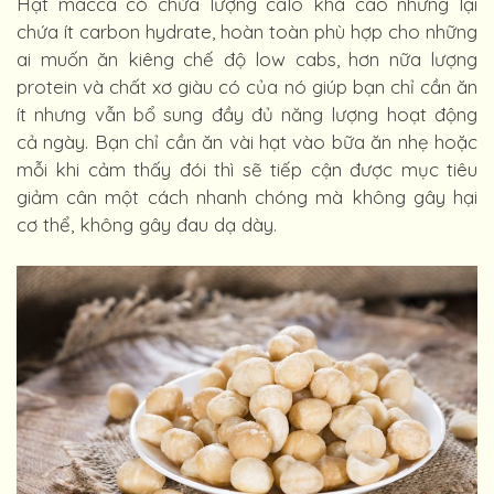
Hạt macca có chứa lượng calo khá cao nhưng lại
chứa ít carbon hydrate, hoàn toàn phù hợp cho những
ai muốn ăn kiêng chế độ low cabs, hơn nữa lượng
protein và chất xơ giàu có của nó giúp bạn chỉ cần ăn
ít nhưng vẫn bổ sung đầy đủ năng lượng hoạt động
cả ngày. Bạn chỉ cần ăn vài hạt vào bữa ăn nhẹ hoặc
mỗi khi cảm thấy đói thì sẽ tiếp cận được mục tiêu
giảm cân một cách nhanh chóng mà không gây hại
cơ thể, không gây đau dạ dày.