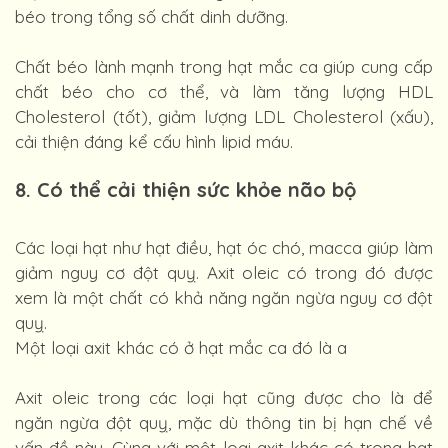
béo trong tổng số chất dinh dưỡng.
Chất béo lành mạnh trong hạt mắc ca giúp cung cấp
chất béo cho cơ thể, và làm tăng lượng HDL
Cholesterol (tốt), giảm lượng LDL Cholesterol (xấu),
cải thiện đáng kể cấu hình lipid máu.
8. Có thể cải thiện sức khỏe não bộ
Các loại hạt như hạt điều, hạt óc chó, macca giúp làm
giảm nguy cơ đột quỵ. Axit oleic có trong đó được
xem là một chất có khả năng ngăn ngừa nguy cơ đột
quỵ.
Một loại axit khác có ở hạt mắc ca đó là a
Axit oleic trong các loại hạt cũng được cho là để
ngăn ngừa đột quỵ, mặc dù thông tin bị hạn chế về
vấn đề này. Cùng với một loại axit khác có trong hạt