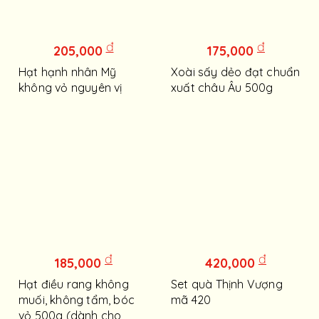
đ
đ
205,000
175,000
Hạt hạnh nhân Mỹ
Xoài sấy dẻo đạt chuẩn
không vỏ nguyên vị
xuất châu Âu 500g
đ
đ
185,000
420,000
Hạt điều rang không
Set quà Thịnh Vượng
muối, không tẩm, bóc
mã 420
vỏ 500g (dành cho