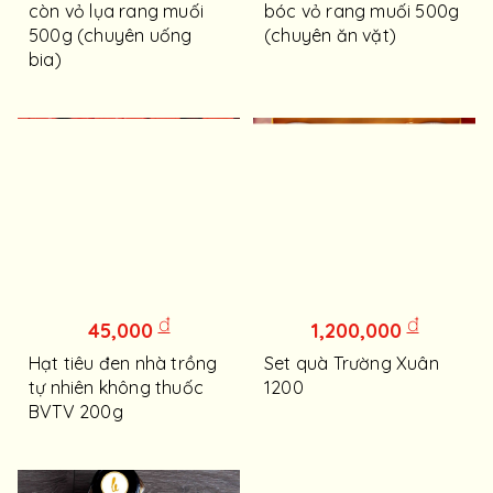
còn vỏ lụa rang muối
bóc vỏ rang muối 500g
500g (chuyên uống
(chuyên ăn vặt)
bia)
đ
đ
45,000
1,200,000
Hạt tiêu đen nhà trồng
Set quà Trường Xuân
tự nhiên không thuốc
1200
BVTV 200g