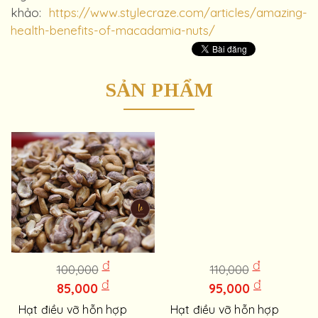
khảo:
https://www.stylecraze.com/articles/amazing-
health-benefits-of-macadamia-nuts/
SẢN PHẨM
đ
đ
100,000
110,000
đ
đ
85,000
95,000
Hạt điều vỡ hỗn hợp
Hạt điều vỡ hỗn hợp