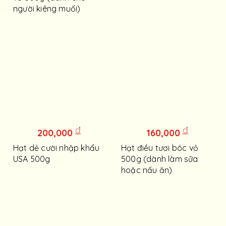
người kiêng muối)
đ
đ
200,000
160,000
Hạt dẻ cười nhập khẩu
Hạt điều tươi bóc vỏ
USA 500g
500g (dành làm sữa
hoặc nấu ăn)