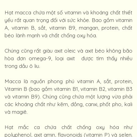
Hạt macca chứa một số vitamin và khoáng chất thiết
yếu rất quan trọng đối với sức khỏe. Bao gồm vitamin
A, vitamin B, sắt, vitamin B9, mangan, protein, chất
béo lành mạnh và chất chống oxy hóa.
Chúng cũng rất giàu axit oleic và axit béo không bão
hòa đơn omega-9, loại axit được tìm thấy nhiều
trong dầu ô liu.
Macca là nguồn phong phú vitamin A, sắt, protein,
Vitamin B (bao gồm vitamin B1, vitamin B2, vitamin B3
và vitamin B9). Chúng cũng chứa một lượng vừa phải
các khoáng chất như kẽm, đồng, canxi, phốt pho, kali
và magiê.
Hạt mắc ca chứa chất chống oxy hóa như
polyphenol, axit amin, flavonoids (vitamin P) và selen.