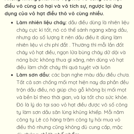
điều vô cùng có hại và vô tích sự, ngược lại ứng
dụng của vỏ hạt điều thô vô cùng nhiều.
Làm nhiên liệu cháy:
dầu điều dùng là nhiên liệu
cháy cực kì tốt, nó có thể sánh ngang xăng dầu,
nhưng do số lượng ít nên dầu điều ít dùng làm
nhiên liệu vì chi phí đắt . Thường thì mỗi lần đốt
cháy vỏ hạt điều, ngọn lửa bùng cháy dữ dội và
nóng bức không thua gì xăng, nên dùng vỏ hạt
điều làm chất cháy thì quá tuyệt vời luôn
Làm sơn dầu:
các bạn nghe màu dầu điều chưa.
Tất cả sơn chống mối mọt hiện nay đa phần đều
trộn dầu điều, nó giúp cho gỗ không bị mối mọt
và bền bỉ theo thời gian, và lại tốt cho sức khỏe.
Đó là lý do tại sao vỏ hạt điều được vô số công
ty làm sơn dầu săn lùng khủng khiếp. Mỗi năm
công ty Lê có hàng trăm công ty hỏi mua vỏ
điều thô nhưng cũng không đủ cung cấp, mặc