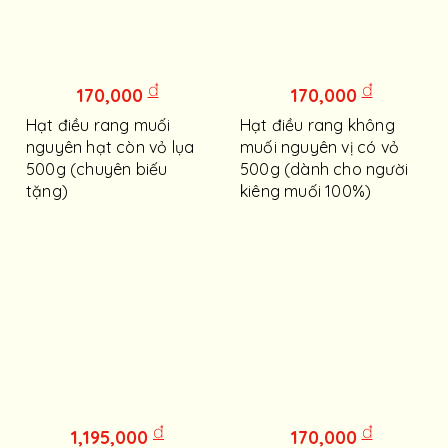
đ
đ
170,000
170,000
Hạt điều rang muối
Hạt điều rang không
nguyên hạt còn vỏ lụa
muối nguyên vị có vỏ
500g (chuyên biếu
500g (dành cho người
tặng)
kiêng muối 100%)
đ
đ
1,195,000
170,000