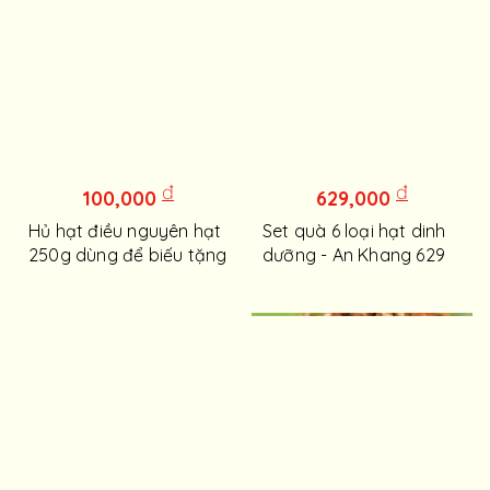
đ
đ
100,000
629,000
Hủ hạt điều nguyên hạt
Set quà 6 loại hạt dinh
250g dùng để biếu tặng
dưỡng - An Khang 629