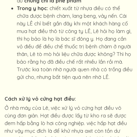
dù
chúng chỉ là phế phẩm
Trong y học:
chiết xuất từ nhựa điều có thể
chữa được bệnh chàm, lang beng, vảy nến. Cái
này LÊ chỉ biết gần đây khi một khách hàng cố
mua hạt điều thô từ công ty LÊ, Lê hỏi họ làm gì,
thì họ bảo là họ là bác sĩ đông y. Họ đang cần
vỏ điều để điều chế thuốc trị bệnh chàm ở người
thân, Lê tò mò hỏi liệu chữa được không? Thì họ
bảo rằng họ đã điều chế rất nhiều lần rồi mà.
Trước kia toàn nhờ người quen nhà có trồng điều
gửi cho, nhưng bất tiện quá nên nhờ LÊ.
Cách xử lý vỏ cứng hạt điều:
Ở nhà máy của Lê, việc xử lý vỏ cứng hạt điều vô
cùng đơn giản. Hạt điều được lấy từ kho ra sẽ được
đem hấp bằng lò hơi công nghiệp. việc hấp hạt điều
như vậy mục đích là để khử nhựa axit còn tồn dư