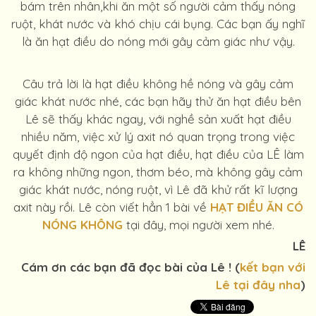
bám trên nhân,khi ăn một số người cảm thấy nóng
ruột, khát nước và khó chịu cái bụng. Các bạn ấy nghĩ
là ăn hạt điều do nóng mới gây cảm giác như vậy.
Câu trả lời là hạt điều không hề nóng và gây cảm
giác khát nước nhé, các bạn hãy thử ăn hạt điều bên
Lê sẽ thấy khác ngay, với nghề sản xuất hạt điều
nhiều năm, việc xử lý axit nó quan trọng trong việc
quyết định độ ngon của hạt điều, hạt điều của LÊ làm
ra không những ngon, thơm béo, mà không gây cảm
giác khát nước, nóng ruột, vì Lê đã khử rất kĩ lượng
axit này rồi. Lê còn viết hẳn 1 bài về
HẠT ĐIỀU ĂN CÓ
NÓNG KHÔNG
tại đây, mọi người xem nhé.
LÊ
Cám ơn các bạn đã đọc bài của Lê ! (
kết bạn với
Lê tại đây nha
)