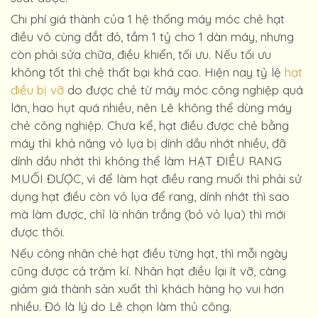
Chi phí giá thành của 1 hệ thống máy móc chẻ hạt
điều vô cùng đắt đỏ, tầm 1 tỷ cho 1 dàn máy, nhưng
còn phải sửa chữa, điều khiển, tối ưu. Nếu tối ưu
không tốt thì chẻ thất bại khá cao. Hiện nay tỷ lệ
hạt
điều bị vỡ
do được chẻ từ máy móc công nghiệp quá
lớn, hao hụt quá nhiều, nên Lê không thể dùng máy
chẻ công nghiệp. Chưa kể, hạt điều được chẻ bằng
máy thì khả năng vỏ lụa bị dính dầu nhớt nhiều, đã
dính dầu nhớt thì không thể làm HẠT ĐIỀU RANG
MUỐI ĐƯỢC, vì để làm hạt điều rang muối thì phải sử
dụng hạt điều còn vỏ lụa để rang, dính nhớt thì sao
mà làm được, chỉ là nhân trắng (bỏ vỏ lụa) thì mới
được thôi.
Nếu công nhân chẻ hạt điều từng hạt, thì mỗi ngày
cũng được cả trăm kí. Nhân hạt điều lại ít vỡ, càng
giảm giá thành sản xuất thì khách hàng họ vui hơn
nhiều. Đó là lý do Lê chọn làm thủ công.