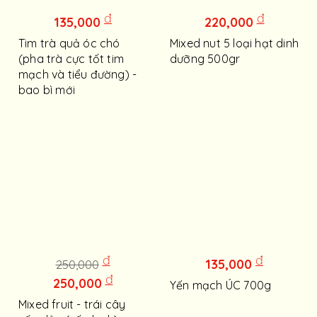
đ
đ
135,000
220,000
Tim trà quả óc chó
Mixed nut 5 loại hạt dinh
(pha trà cực tốt tim
dưỡng 500gr
mạch và tiểu đường) -
bao bì mới
đ
đ
135,000
250,000
đ
250,000
Yến mạch ÚC 700g
Mixed fruit - trái cây