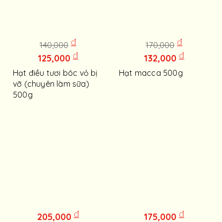
đ
đ
140,000
170,000
đ
đ
125,000
132,000
Hạt điều tươi bóc vỏ bị
Hạt macca 500g
vỡ (chuyên làm sữa)
500g
đ
đ
205,000
175,000