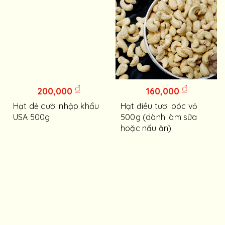
đ
đ
200,000
160,000
Hạt dẻ cười nhập khẩu
Hạt điều tươi bóc vỏ
USA 500g
500g (dành làm sữa
hoặc nấu ăn)