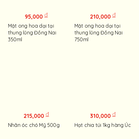
đ
đ
95,000
210,000
Mật ong hoa dại tại
Mật ong hoa dại tại
thung lũng Đồng Nai
thung lũng Đồng Nai
350ml
750ml
đ
đ
215,000
310,000
Nhân óc chó Mỹ 500g
Hạt chia túi 1kg hàng Úc