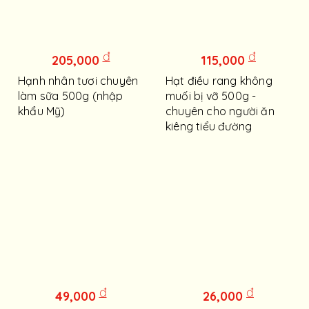
đ
đ
205,000
115,000
Hạnh nhân tươi chuyên
Hạt điều rang không
làm sữa 500g (nhập
muối bị vỡ 500g -
khẩu Mỹ)
chuyên cho người ăn
kiêng tiểu đường
đ
đ
49,000
26,000