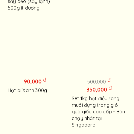
sấy dẻo (sấy lạnh)
500g ít đường
đ
đ
90,000
500,000
đ
350,000
Hạt bí Xanh 300g
Set 1kg hạt điều rang
muối đựng trong giỏ
quà giấy cao cấp - Bán
chạy nhất tại
Singapore