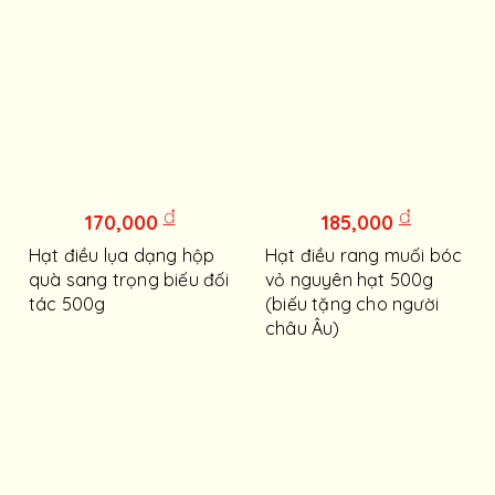
đ
đ
170,000
185,000
Hạt điều lụa dạng hộp
Hạt điều rang muối bóc
quà sang trọng biếu đối
vỏ nguyên hạt 500g
tác 500g
(biếu tặng cho người
châu Âu)