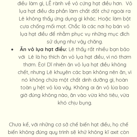
điều làm gì, LÊ rành về vỏ cứng hạt điều hơn. Vỏ
lụa hạt điều đa phần làm chất đốt chứ ngoài ra
Lê không thấy ứng dụng gì khác. Hoặc làm bột
cưa chống mối mọt. Chắc là các nơi họ bán vỏ
lụa hạt điều để nhằm phục vụ những mục đích
sử dụng như vậy chăng.
Ăn vỏ lụa hạt điều:
Lê thấy rất nhiều bạn bảo
với Lê là họ thích ăn vỏ lụa hạt điều, vì nó thơm
thơm. Èo! Dĩ nhiên ăn vỏ lụa hạt điều không
chết, nhưng Lê khuyên các bạn không nên ăn, vì
nó không chứa một chất dinh dưỡng gì, hoàn
toàn y hệt vỏ lúa vậy. Không ai ăn vỏ lúa bao
giờ đúng không nào, ăn vào vừa khó tiêu, vừa
khó chịu bụng.
Chưa kể, với những cơ sở chế biến hạt điều, họ chế
biến không đúng quy trình sẽ khử không kĩ axit còn