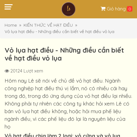
Giỏ hàng
0
Home
KIẾN THỨC VỀ HẠT ĐIỀU
Vỏ lụa hạt điều - Những điều cần biết về hạt điều vỏ lụa
Vỏ lụa hạt điều - Những điều cần biết
về hạt điều vỏ lụa
20124 Lượt xem
Hôm nay Lê sẽ nói về chủ đề vỏ hạt điều. Ngành
công nghiệp hạt điều thú vị lắm, nó có nhiều cái hay
trong đó, trong đó ứng dụng của vỏ hạt điều lại nhiều.
Không phải tự nhiên các công ty khác hỏi xem Lê có
bán vỏ lụa hạt điều không, hoặc hỏi mua phế liệu
ngành điều, vì các phế liệu đó lại là nguyên liệu của
họ
Vỏ hạt điều chia làm 2 loại: vỏ cứng và vỏ lụa