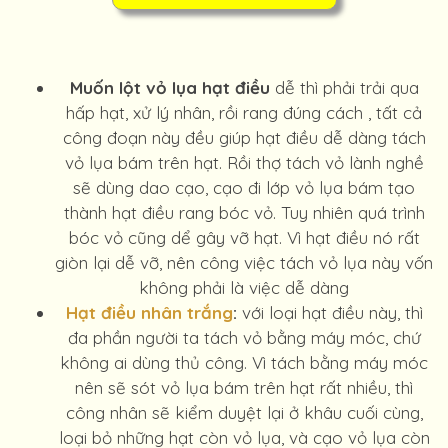
Muốn lột vỏ lụa hạt điều
dễ thì phải trải qua
hấp hạt, xử lý nhân, rồi rang đúng cách , tất cả
công đoạn này đều giúp hạt điều dễ dàng tách
vỏ lụa bám trên hạt. Rồi thợ tách vỏ lành nghề
sẽ dùng dao cạo, cạo đi lớp vỏ lụa bám tạo
thành hạt điều rang bóc vỏ. Tuy nhiên quá trình
bóc vỏ cũng dể gây vỡ hạt. Vì hạt điều nó rất
giòn lại dễ vỡ, nên công việc tách vỏ lụa này vốn
không phải là việc dễ dàng
Hạt điều nhân trắng
:
với loại hạt điều này, thì
đa phần người ta tách vỏ bằng máy móc, chứ
không ai dùng thủ công. Vì tách bằng máy móc
nên sẽ sót vỏ lụa bám trên hạt rất nhiều, thì
công nhân sẽ kiểm duyệt lại ở khâu cuối cùng,
loại bỏ những hạt còn vỏ lụa, và cạo vỏ lụa còn