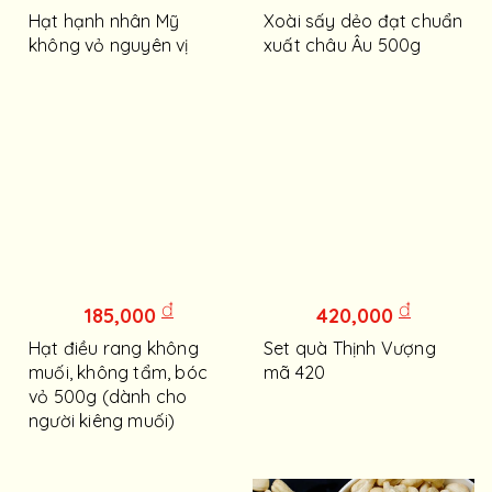
Hạt hạnh nhân Mỹ
Xoài sấy dẻo đạt chuẩn
không vỏ nguyên vị
xuất châu Âu 500g
đ
đ
185,000
420,000
Hạt điều rang không
Set quà Thịnh Vượng
muối, không tẩm, bóc
mã 420
vỏ 500g (dành cho
người kiêng muối)