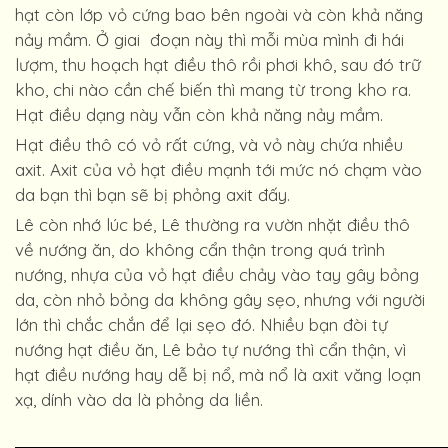
hạt còn lớp vỏ cứng bao bên ngoài và còn khả năng
nảy mầm. Ở giai đoạn này thì mỗi mùa mình đi hái
lượm, thu hoạch hạt điều thô rồi phơi khô, sau đó trữ
kho, chi nào cần chế biến thì mang từ trong kho ra.
Hạt điều dạng này vẫn còn khả năng nảy mầm.
Hạt điều thô có vỏ rất cứng, và vỏ này chứa nhiều
axit. Axit của vỏ hạt điều mạnh tới mức nó chạm vào
da bạn thì bạn sẽ bị phỏng axit đấy.
Lê còn nhớ lúc bé, Lê thường ra vườn nhặt điều thô
về nướng ăn, do không cẩn thận trong quá trình
nướng, nhựa của vỏ hạt điều chảy vào tay gây bỏng
da, còn nhỏ bỏng da không gây sẹo, nhưng với người
lớn thì chắc chắn để lại sẹo đó. Nhiều bạn đòi tự
nướng hạt điều ăn, Lê bảo tự nướng thì cẩn thận, vì
hạt điều nướng hay dễ bị nổ, mà nổ là axit văng loạn
xạ, dính vào da là phỏng da liền.