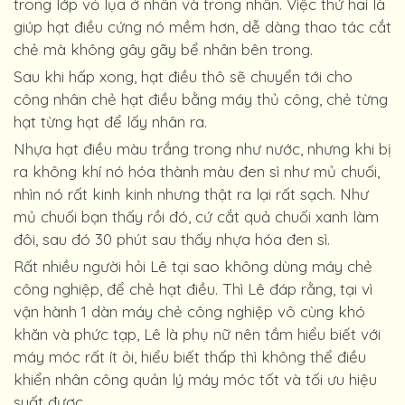
trong lớp vỏ lụa ở nhân và trong nhân. Việc thứ hai là
giúp hạt điều cứng nó mềm hơn, dễ dàng thao tác cắt
chẻ mà không gây gãy bể nhân bên trong.
Sau khi hấp xong, hạt điều thô sẽ chuyển tới cho
công nhân chẻ hạt điều bằng máy thủ công, chẻ từng
hạt từng hạt để lấy nhân ra.
Nhựa hạt điều màu trắng trong như nước, nhưng khi bị
ra không khí nó hóa thành màu đen sì như mủ chuối,
nhìn nó rất kinh kinh nhưng thật ra lại rất sạch. Như
mủ chuối bạn thấy rồi đó, cứ cắt quả chuối xanh làm
đôi, sau đó 30 phút sau thấy nhựa hóa đen sì.
Rất nhiều người hỏi Lê tại sao không dùng máy chẻ
công nghiệp, để chẻ hạt điều. Thì Lê đáp rằng, tại vì
vận hành 1 dàn máy chẻ công nghiệp vô cùng khó
khăn và phức tạp, Lê là phụ nữ nên tầm hiểu biết với
máy móc rất ít ỏi, hiểu biết thấp thì không thể điều
khiển nhân công quản lý máy móc tốt và tối ưu hiệu
suất được.