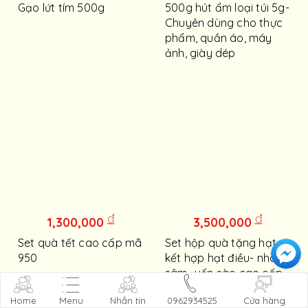
Gạo lứt tím 500g
500g hút ẩm loại túi 5g-
Chuyên dùng cho thực
phẩm, quần áo, máy
ảnh, giày dép
đ
đ
1,300,000
3,500,000
Set quà tết cao cấp mã
Set hộp quà tặng hạt
950
kết hợp hạt điều- nhân
sâm- yến sào cao cấp -
Phát Lộc 3500
Home
Menu
Nhắn tin
0962934525
Cửa hàng