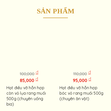
SẢN PHẨM
đ
đ
100,000
110,000
đ
đ
85,000
95,000
Hạt điều vỡ hỗn hợp
Hạt điều vỡ hỗn hợp
còn vỏ lụa rang muối
bóc vỏ rang muối 500g
500g (chuyên uống
(chuyên ăn vặt)
bia)