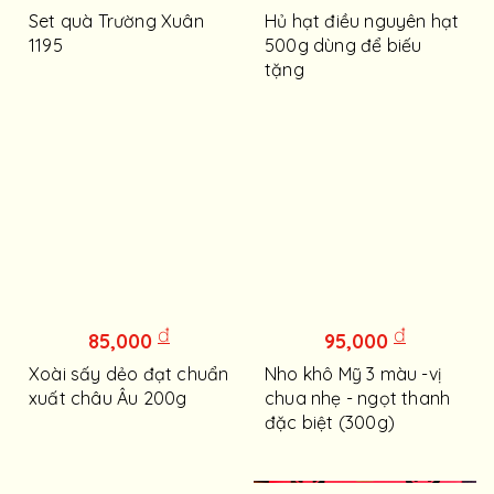
Set quà Trường Xuân
Hủ hạt điều nguyên hạt
1195
500g dùng để biếu
tặng
đ
đ
85,000
95,000
Xoài sấy dẻo đạt chuẩn
Nho khô Mỹ 3 màu -vị
xuất châu Âu 200g
chua nhẹ - ngọt thanh
đặc biệt (300g)