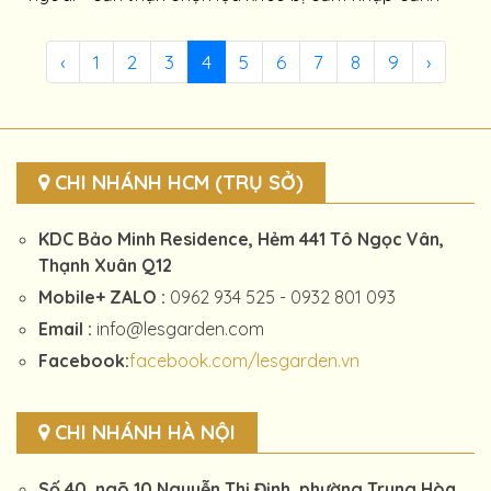
‹
1
2
3
4
5
6
7
8
9
›
CHI NHÁNH HCM (TRỤ SỞ)
KDC Bảo Minh Residence, Hẻm 441 Tô Ngọc Vân,
Thạnh Xuân Q12
Mobile+ ZALO :
0962 934 525 - 0932 801 093
Email :
info@lesgarden.com
Facebook:
facebook.com/lesgarden.vn
CHI NHÁNH HÀ NỘI
Số 40, ngõ 10 Nguyễn Thị Định, phường Trung Hòa,