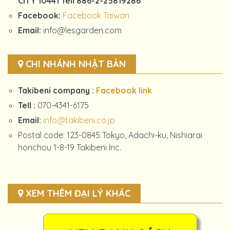
CITY 10441 Tell 886-2-25819286
Facebook:
Facebook Taiwan
Email:
info@lesgarden.com
CHI NHÁNH NHẬT BẢN
Takibeni company :
Facebook link
Tell :
070-4341-6175
Email:
info@takibeni.co.jp
Postal code: 123-0845 Tokyo, Adachi-ku, Nishiarai
honchou 1-8-19 Takibeni Inc.
XEM THÊM ĐẠI LÝ KHÁC