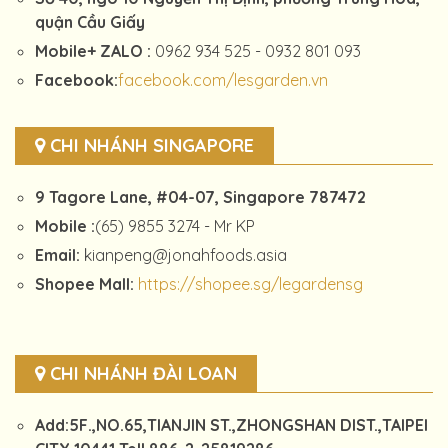
quận Cầu Giấy
Mobile+ ZALO :
0962 934 525 - 0932 801 093
Facebook:
facebook.com/lesgarden.vn
CHI NHÁNH SINGAPORE
9 Tagore Lane, #04-07, Singapore 787472
Mobile :
(65) 9855 3274 - Mr KP
Email:
kianpeng@jonahfoods.asia
Shopee Mall:
https://shopee.sg/legardensg
CHI NHÁNH ĐÀI LOAN
Add:5F.,NO.65,TIANJIN ST.,ZHONGSHAN DIST.,TAIPEI