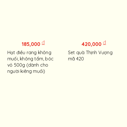
đ
đ
185,000
420,000
Hạt điều rang không
Set quà Thịnh Vượng
muối, không tẩm, bóc
mã 420
vỏ 500g (dành cho
người kiêng muối)