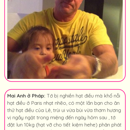
Mai Anh ở Pháp:
Tớ bị nghiền hạt điều mà khổ nỗi
hạt điều ở Paris nhạt nhẽo, có một lần bạn cho ăn
thử hạt điều của Lê, trùi ui vừa bùi vừa thơm hương
vị ngầy ngật trong miệng đến ngày hôm sau , tớ
đặt lun 10kg (hạt vỡ cho tiết kiệm hehe) phân phát