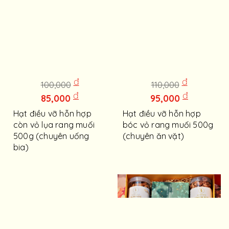
đ
đ
100,000
110,000
đ
đ
85,000
95,000
Hạt điều vỡ hỗn hợp
Hạt điều vỡ hỗn hợp
còn vỏ lụa rang muối
bóc vỏ rang muối 500g
500g (chuyên uống
(chuyên ăn vặt)
bia)