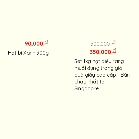
đ
đ
90,000
500,000
đ
350,000
Hạt bí Xanh 300g
Set 1kg hạt điều rang
muối đựng trong giỏ
quà giấy cao cấp - Bán
chạy nhất tại
Singapore