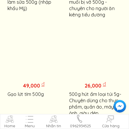
làm sữa 500g (nhập
muối bị vỡ 500g -
khẩu Mỹ)
chuyên cho người ăn
kiêng tiểu đường
đ
đ
49,000
26,000
Gạo lứt tím 500g
500g hút ẩm loại túi 5g-
Chuyên dùng cho thực
phẩm, quần áo, máy
ảnh, giày dép
Home
Menu
Nhắn tin
0962934525
Cửa hàng