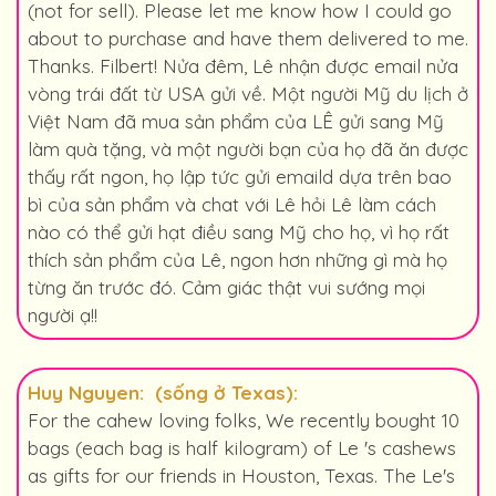
(not for sell). Please let me know how I could go
about to purchase and have them delivered to me.
Thanks. Filbert! Nửa đêm, Lê nhận được email nửa
vòng trái đất từ USA gửi về. Một người Mỹ du lịch ở
Việt Nam đã mua sản phẩm của LÊ gửi sang Mỹ
làm quà tặng, và một người bạn của họ đã ăn được
thấy rất ngon, họ lập tức gửi emaild dựa trên bao
bì của sản phẩm và chat với Lê hỏi Lê làm cách
nào có thể gửi hạt điều sang Mỹ cho họ, vì họ rất
thích sản phẩm của Lê, ngon hơn những gì mà họ
từng ăn trước đó. Cảm giác thật vui sướng mọi
người ạ!!
Huy Nguyen: (sống ở Texas):
For the cahew loving folks, We recently bought 10
bags (each bag is half kilogram) of Le 's cashews
as gifts for our friends in Houston, Texas. The Le's