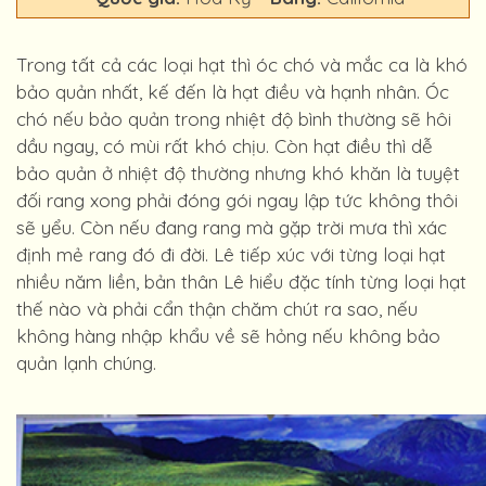
Trong tất cả các loại hạt thì óc chó và mắc ca là khó
bảo quản nhất, kế đến là hạt điều và hạnh nhân. Óc
chó nếu bảo quản trong nhiệt độ bình thường sẽ hôi
dầu ngay, có mùi rất khó chịu. Còn hạt điều thì dễ
bảo quản ở nhiệt độ thường nhưng khó khăn là tuyệt
đối rang xong phải đóng gói ngay lập tức không thôi
sẽ yểu. Còn nếu đang rang mà gặp trời mưa thì xác
định mẻ rang đó đi đời. Lê tiếp xúc với từng loại hạt
nhiều năm liền, bản thân Lê hiểu đặc tính từng loại hạt
thế nào và phải cẩn thận chăm chút ra sao, nếu
không hàng nhập khẩu về sẽ hỏng nếu không bảo
quản lạnh chúng.