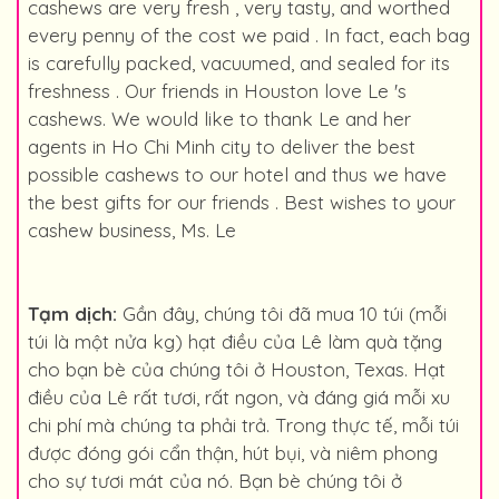
cashews are very fresh , very tasty, and worthed
every penny of the cost we paid . In fact, each bag
is carefully packed, vacuumed, and sealed for its
freshness . Our friends in Houston love Le 's
cashews. We would like to thank Le and her
agents in Ho Chi Minh city to deliver the best
possible cashews to our hotel and thus we have
the best gifts for our friends . Best wishes to your
cashew business, Ms. Le
Tạm dịch:
Gần đây, chúng tôi đã mua 10 túi (mỗi
túi là một nửa kg) hạt điều của Lê làm quà tặng
cho bạn bè của chúng tôi ở Houston, Texas. Hạt
điều của Lê rất tươi, rất ngon, và đáng giá mỗi xu
chi phí mà chúng ta phải trả. Trong thực tế, mỗi túi
được đóng gói cẩn thận, hút bụi, và niêm phong
cho sự tươi mát của nó. Bạn bè chúng tôi ở