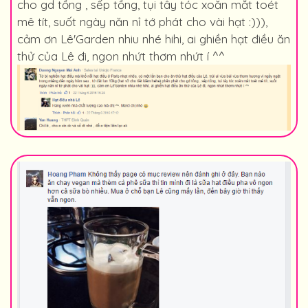
cho gd tồng , sếp tồng, tụi tây tóc xoăn mắt toét
mê tít, suốt ngày năn nỉ tớ phát cho vài hạt :))),
cảm ơn Lê'Garden nhiu nhé hihi, ai ghiền hạt điều ăn
thử của Lê đi, ngon nhứt thơm nhứt í ^^