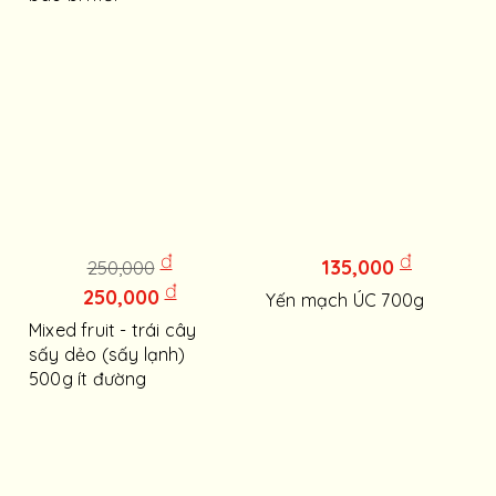
đ
đ
135,000
250,000
đ
250,000
Yến mạch ÚC 700g
Mixed fruit - trái cây
sấy dẻo (sấy lạnh)
500g ít đường