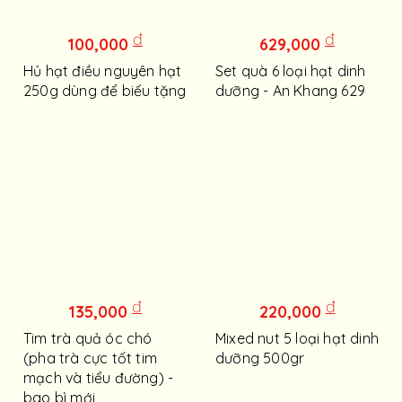
đ
đ
100,000
629,000
Hủ hạt điều nguyên hạt
Set quà 6 loại hạt dinh
250g dùng để biếu tặng
dưỡng - An Khang 629
đ
đ
135,000
220,000
Tim trà quả óc chó
Mixed nut 5 loại hạt dinh
(pha trà cực tốt tim
dưỡng 500gr
mạch và tiểu đường) -
bao bì mới