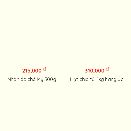
đ
đ
215,000
310,000
Nhân óc chó Mỹ 500g
Hạt chia túi 1kg hàng Úc