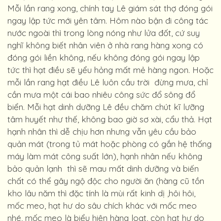
Mỗi lần rang xong, chính tay Lê giám sát thợ đóng gói
ngay lập tức mới yên tâm. Hôm nào bận đi công tác
nước ngoài thì trong lòng nóng như lửa đốt, cứ suy
nghĩ không biết nhân viên ở nhà rang hàng xong có
đóng gói liền không, nếu không đóng gói ngay lập
tức thì hạt điều sẽ yểu hỏng mất mẻ hàng ngon. Hoặc
mỗi lần rang hạt điều Lê luôn cầu trời đừng mưa, chỉ
cần mưa một cái bao nhiêu công sức đổ sông đổ
biển. Mỗi hạt dinh dưỡng Lê đều chăm chút kĩ lưỡng
tâm huyết như thế, không bao giờ sơ xài, cẩu thả. Hạt
hạnh nhân thì dễ chịu hơn nhưng vẫn yêu cầu bảo
quản mát (trong tủ mát hoặc phòng có gắn hệ thống
máy làm mát công suất lớn), hạnh nhân nếu không
bảo quản lạnh thì sẽ mau mất dinh dưỡng và biến
chất có thể gây ngộ độc cho người ăn (hàng cũ tồn
kho lâu năm thì đặc tính là mùi rất kinh dị ,hôi hôi,
mốc meo, hạt hư do sâu chích khác với mốc meo
nhé, mốc meo là biểu hiện hàng loạt, còn hạt hư do