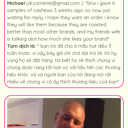
Michael
(dr.corrente@gmail.com ): "btw i gave 6
samples of cashews 3 weeks ago. so now just
waiting for reply. i hope they want an order. i know
they will like them because they are roasted
better than most other brands. and my friends wife
is talking alot how much she likes your brand"
Tạm dịch là:
" bạn tôi đã cho 6 mẫu hạt điều 3
tuần trước. vì vậy bây giờ chỉ chờ đợi trả lời. tôi hy
vọng họ sẽ đặt hàng. tôi biết họ sẽ thích chúng vì
chúng được rang tốt hơn so với hầu hết các thương
hiệu khác. và vợ người bạn của tôi đang nói rất
nhiều về chúng vì cô ấy thích thương hiệu của bạn"