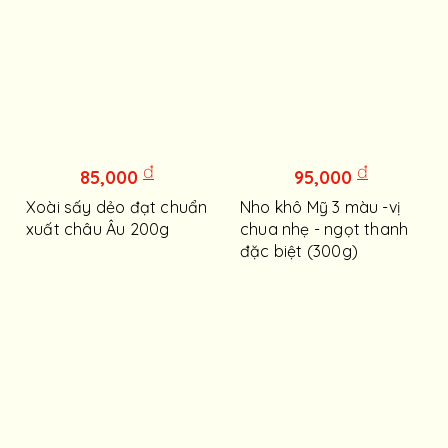
đ
đ
85,000
95,000
Xoài sấy dẻo đạt chuẩn
Nho khô Mỹ 3 màu -vị
xuất châu Âu 200g
chua nhẹ - ngọt thanh
đặc biệt (300g)