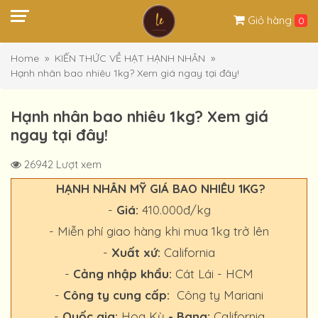
Giỏ hàng
0
Home
KIẾN THỨC VỀ HẠT HẠNH NHÂN
Hạnh nhân bao nhiêu 1kg? Xem giá ngay tại đây!
Hạnh nhân bao nhiêu 1kg? Xem giá
ngay tại đây!
26942 Lượt xem
HẠNH NHÂN MỸ GIÁ BAO NHIÊU 1KG?
-
Giá:
410.000đ/kg
- Miễn phí giao hàng khi mua 1kg trở lên
-
Xuất xứ:
California
-
Cảng nhập khẩu:
Cát Lái - HCM
-
Công ty cung cấp:
Công ty Mariani
-
Quốc gia:
Hoa Kỳ
- Bang:
California