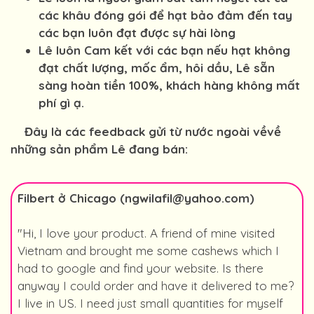
các khâu đóng gói để hạt bảo đảm đến tay
các bạn luôn đạt được sự hài lòng
Lê luôn Cam kết với các bạn nếu hạt không
đạt chất lượng, mốc ẩm, hôi dầu, Lê sẵn
sàng hoàn tiền 100%, khách hàng không mất
phí gì ạ.
Đây là các feedback gửi từ nước ngoài vềvề
những sản phẩm Lê đang bán:
Filbert ở Chicago (ngwilafil@yahoo.com)
"Hi, I love your product. A friend of mine visited
Vietnam and brought me some cashews which I
had to google and find your website. Is there
anyway I could order and have it delivered to me?
I live in US. I need just small quantities for myself