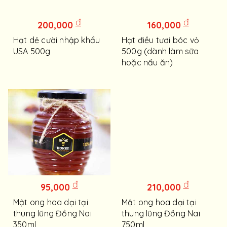
đ
đ
200,000
160,000
Hạt dẻ cười nhập khẩu
Hạt điều tươi bóc vỏ
USA 500g
500g (dành làm sữa
hoặc nấu ăn)
đ
đ
95,000
210,000
Mật ong hoa dại tại
Mật ong hoa dại tại
thung lũng Đồng Nai
thung lũng Đồng Nai
350ml
750ml