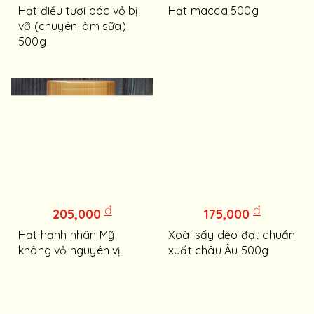
Hạt điều tươi bóc vỏ bị
Hạt macca 500g
vỡ (chuyên làm sữa)
500g
đ
đ
205,000
175,000
Hạt hạnh nhân Mỹ
Xoài sấy dẻo đạt chuẩn
không vỏ nguyên vị
xuất châu Âu 500g