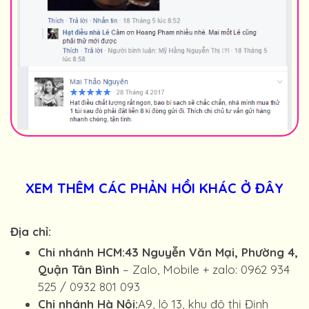
XEM THÊM CÁC PHẢN HỒI KHÁC Ở ĐÂY
Đ
ị
a ch
ỉ
:
Chi nhánh HCM:43 Nguyễn Văn Mại, Phường 4,
Quận Tân Bình
– Zalo, Mobile + zalo: 0962 934
525 / 0932 801 093
Chi nhánh Hà N
ộ
i:
A9, lô 13, khu đô thị Định