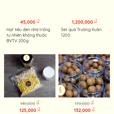
đ
đ
45,000
1,200,000
Hạt tiêu đen nhà trồng
Set quà Trường Xuân
tự nhiên không thuốc
1200
BVTV 200g
đ
đ
140,000
170,000
đ
đ
125,000
132,000