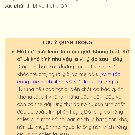
sâu phát thì bị vài hạt thôi)
LƯU Ý QUAN TRỌNG
Một sự thực khác là mọi người không biết. Sở
dĩ Lê khó tính như vậy là vì lý do sau đây:
Các loại hạt dinh dưỡng cực kì tốt cho sức
khỏe trẻ em, người già, và mẹ bầu. (
xem tác
dụng của hạnh nhân với sức khỏe tại đây...
)
Nhưng nếu các hạt bị biến chất do bảo quản
không tốt thì không những gây ngộ độc và
còn có thể gây ung thư do nó tự sản sinh chất
độc do quá trình phân hủy. ( Đó là lý do hàng
sales của một số nơi bán chính là hàng tồn kho,
nên LÊ khuyên mọi người không nên thích hàng
giá rẻ và sales là vậy)