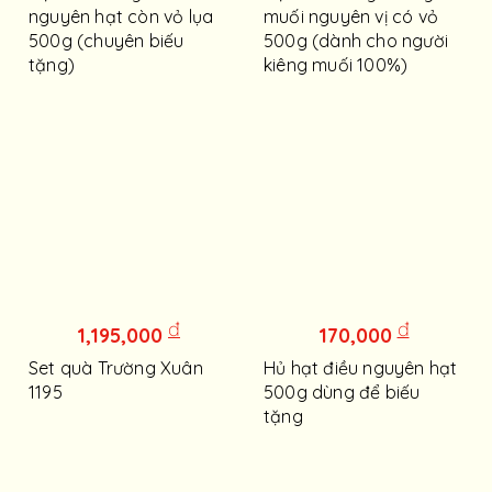
nguyên hạt còn vỏ lụa
muối nguyên vị có vỏ
500g (chuyên biếu
500g (dành cho người
tặng)
kiêng muối 100%)
đ
đ
1,195,000
170,000
Set quà Trường Xuân
Hủ hạt điều nguyên hạt
1195
500g dùng để biếu
tặng