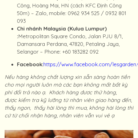
Công, Hoàng Mai, HN (cách KFC Định Công
50m) – Zalo, mobile: 0962 934 525 / 0932 801
093
Chi nhánh Malaysia (Kulua Lumpur)
:
Metropolitan Square Condo, Jalan PJU 8/1,
Damansara Perdana, 47820, Petaling Jaya,
Selangor – Phone: +60 183282 092
Facebook:
https://www.facebook.com/lesgarden.
Nếu hàng không chất lượng xin sẵn sàng hoàn tiền
cho mọi người luôn mà các bạn không mất bất kỳ
phí đổi trả nào ạ.
Khách hàng đươc thử hàng,
được kiểm tra kỹ lưỡng từ nhân viên giao hàng đến,
thấy ngon, thấy hài lòng thì mua, không hài lòng thì
cứ từ chối nhận hàng, nhân viên vẫn vui vẻ ạ