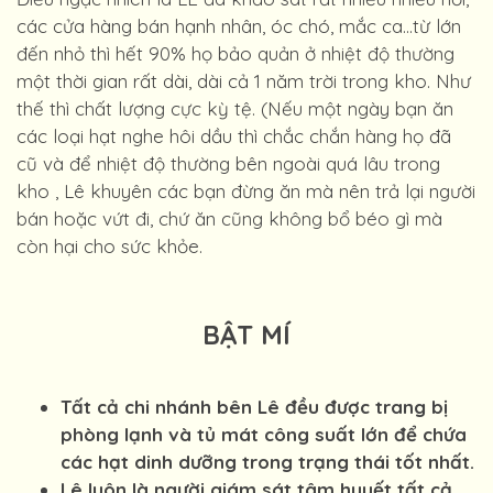
Điều ngạc nhiên là LÊ đã khảo sát rất nhiều nhiều nơi,
các cửa hàng bán hạnh nhân, óc chó, mắc ca...từ lớn
đến nhỏ thì hết 90% họ bảo quản ở nhiệt độ thường
một thời gian rất dài, dài cả 1 năm trời trong kho. Như
thế thì chất lượng cực kỳ tệ. (Nếu một ngày bạn ăn
các loại hạt nghe hôi dầu thì chắc chắn hàng họ đã
cũ và để nhiệt độ thường bên ngoài quá lâu trong
kho , Lê khuyên các bạn đừng ăn mà nên trả lại người
bán hoặc vứt đi, chứ ăn cũng không bổ béo gì mà
còn hại cho sức khỏe.
BẬT MÍ
Tất cả chi nhánh bên Lê đều được trang bị
phòng lạnh và tủ mát công suất lớn để chứa
các hạt dinh dưỡng trong trạng thái tốt nhất.
Lê luôn là người giám sát tâm huyết tất cả