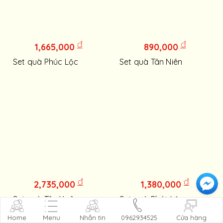
đ
đ
1,665,000
890,000
Set quà Phúc Lộc
Set quà Tân Niên
đ
đ
2,735,000
1,380,000
Set quà Tân Xuân
Set quà Phát Lộc
Home
Menu
Nhắn tin
0962934525
Cửa hàng