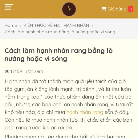
Giỏ hàng
0
Home
KIẾN THỨC VỀ HẠT HẠNH NHÂN
Cách làm hạnh nhân rang bằng lò nướng hoặc vi sóng
Cách làm hạnh nhân rang bằng lò
nướng hoặc vi sóng
17459 Lượt xem
Hạnh nhân đã trở thành món quá yêu thích của giới
tập gym, ăn kiêng lành mạnh, trị bệnh , và là thứ luôn
nằm trong top 1 của thực phẩm đáng ăn nhất của bà
bầu, nhưng các bạn phải ăn hạnh nhân rang, vì tươi rất
khó tiêu hóa, địa chỉ mua
hạnh nhân rang
sẵn ở đây.
Còn nếu lỡ mua hạnh nhân tươi thì chắc chắn các bạn
phải rang trước khi ăn rồi đó.
Phương pháp này áp dụng cho bất kỳ loại hạt hay