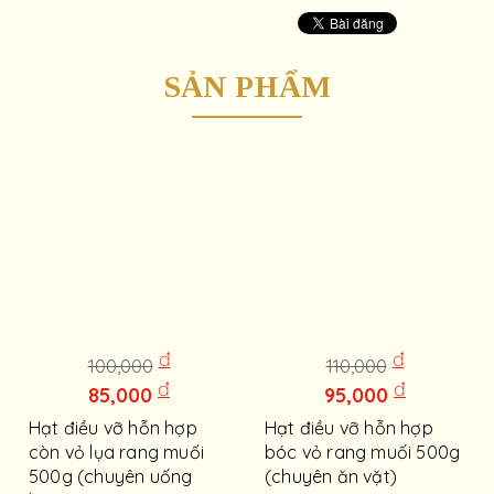
SẢN PHẨM
đ
đ
100,000
110,000
đ
đ
85,000
95,000
Hạt điều vỡ hỗn hợp
Hạt điều vỡ hỗn hợp
còn vỏ lụa rang muối
bóc vỏ rang muối 500g
500g (chuyên uống
(chuyên ăn vặt)