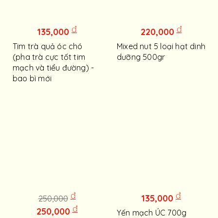
đ
đ
135,000
220,000
Tim trà quả óc chó
Mixed nut 5 loại hạt dinh
(pha trà cực tốt tim
dưỡng 500gr
mạch và tiểu đường) -
bao bì mới
đ
đ
135,000
250,000
đ
250,000
Yến mạch ÚC 700g