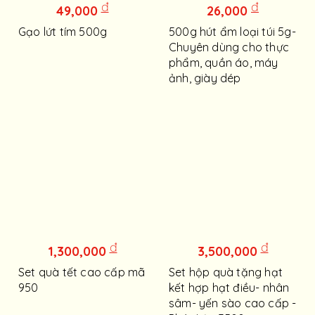
đ
đ
49,000
26,000
Gạo lứt tím 500g
500g hút ẩm loại túi 5g-
Chuyên dùng cho thực
phẩm, quần áo, máy
ảnh, giày dép
đ
đ
1,300,000
3,500,000
Set quà tết cao cấp mã
Set hộp quà tặng hạt
950
kết hợp hạt điều- nhân
sâm- yến sào cao cấp -