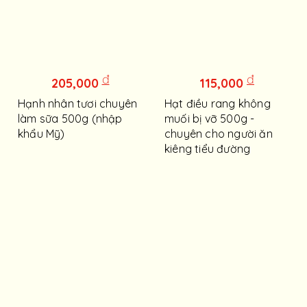
đ
đ
205,000
115,000
Hạnh nhân tươi chuyên
Hạt điều rang không
làm sữa 500g (nhập
muối bị vỡ 500g -
khẩu Mỹ)
chuyên cho người ăn
kiêng tiểu đường