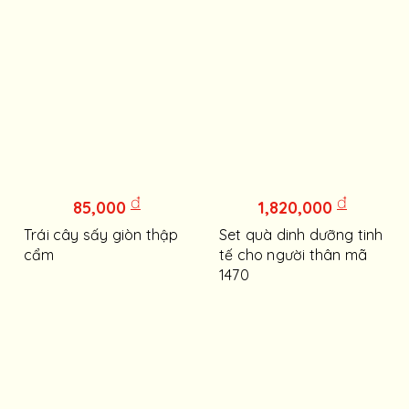
đ
đ
85,000
1,820,000
Trái cây sấy giòn thập
Set quà dinh dưỡng tinh
cẩm
tế cho người thân mã
1470