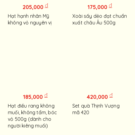
đ
đ
205,000
175,000
Hạt hạnh nhân Mỹ
Xoài sấy dẻo đạt chuẩn
không vỏ nguyên vị
xuất châu Âu 500g
đ
đ
185,000
420,000
Hạt điều rang không
Set quà Thịnh Vượng
muối, không tẩm, bóc
mã 420
vỏ 500g (dành cho
người kiêng muối)