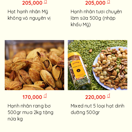
đ
đ
205,000
205,000
Hạt hạnh nhân Mỹ
Hạnh nhân tươi chuyên
không vỏ nguyên vị
làm sữa 500g (nhập
khẩu Mỹ)
đ
đ
170,000
220,000
Hạnh nhân rang bơ
Mixed nut 5 loại hạt dinh
500gr mua 2kg tặng
dưỡng 500gr
nửa kg