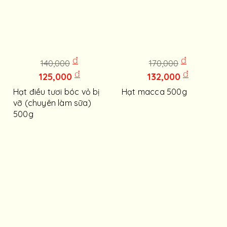
đ
đ
140,000
170,000
đ
đ
125,000
132,000
Hạt điều tươi bóc vỏ bị
Hạt macca 500g
vỡ (chuyên làm sữa)
500g