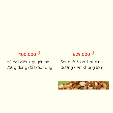
đ
đ
100,000
629,000
Hủ hạt điều nguyên hạt
Set quà 6 loại hạt dinh
250g dùng để biếu tặng
dưỡng - An Khang 629