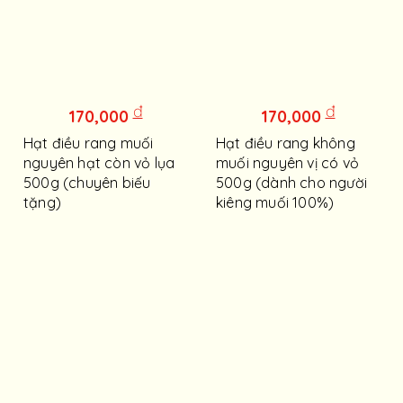
đ
đ
170,000
170,000
Hạt điều rang muối
Hạt điều rang không
nguyên hạt còn vỏ lụa
muối nguyên vị có vỏ
500g (chuyên biếu
500g (dành cho người
tặng)
kiêng muối 100%)