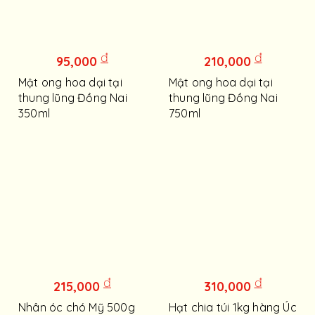
đ
đ
95,000
210,000
Mật ong hoa dại tại
Mật ong hoa dại tại
thung lũng Đồng Nai
thung lũng Đồng Nai
350ml
750ml
đ
đ
215,000
310,000
Nhân óc chó Mỹ 500g
Hạt chia túi 1kg hàng Úc