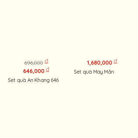
đ
đ
1,680,000
696,000
đ
646,000
Set quà May Mắn
Set quà An Khang 646