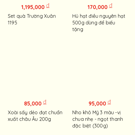
đ
đ
1,195,000
170,000
Set quà Trường Xuân
Hủ hạt điều nguyên hạt
1195
500g dùng để biếu
tặng
đ
đ
85,000
95,000
Xoài sấy dẻo đạt chuẩn
Nho khô Mỹ 3 màu -vị
xuất châu Âu 200g
chua nhẹ - ngọt thanh
đặc biệt (300g)