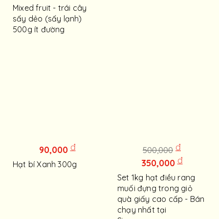
Mixed fruit - trái cây
sấy dẻo (sấy lạnh)
500g ít đường
đ
đ
90,000
500,000
đ
350,000
Hạt bí Xanh 300g
Set 1kg hạt điều rang
muối đựng trong giỏ
quà giấy cao cấp - Bán
chạy nhất tại