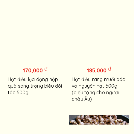
đ
đ
170,000
185,000
Hạt điều lụa dạng hộp
Hạt điều rang muối bóc
quà sang trọng biếu đối
vỏ nguyên hạt 500g
tác 500g
(biếu tặng cho người
châu Âu)