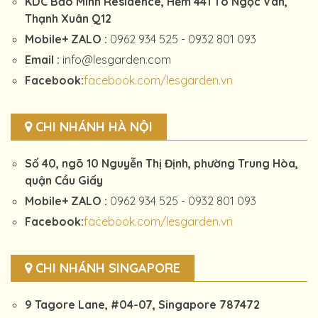
KDC Bảo Minh Residence, Hẻm 441 Tô Ngọc Vân,
Thạnh Xuân Q12
Mobile+ ZALO :
0962 934 525 - 0932 801 093
Email :
info@lesgarden.com
Facebook:
facebook.com/lesgarden.vn
CHI NHÁNH HÀ NỘI
Số 40, ngõ 10 Nguyễn Thị Định, phường Trung Hòa,
quận Cầu Giấy
Mobile+ ZALO :
0962 934 525 - 0932 801 093
Facebook:
facebook.com/lesgarden.vn
CHI NHÁNH SINGAPORE
9 Tagore Lane, #04-07, Singapore 787472