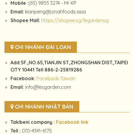
Mobile :
(65) 9855 3274 - Mr KP
Email:
kianpeng@jonahfoods.asia
Shopee Mall:
https://shopee.sg/legardensg
CHI NHÁNH ĐÀI LOAN
Add:5F.,NO.65,TIANJIN ST.,ZHONGSHAN DIST.,TAIPEI
CITY 10441 Tell 886-2-25819286
Facebook:
Facebook Taiwan
Email:
info@lesgarden.com
CHI NHÁNH NHẬT BẢN
Takibeni company :
Facebook link
Tell :
070-4341-6175