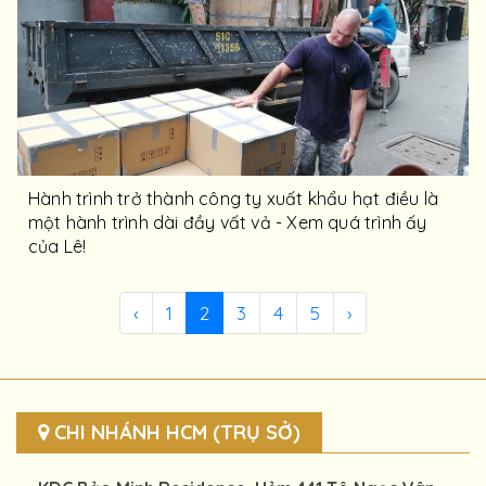
Hành trình trở thành công ty xuất khẩu hạt điều là
một hành trình dài đầy vất vả - Xem quá trình ấy
của Lê!
‹
1
2
3
4
5
›
CHI NHÁNH HCM (TRỤ SỞ)