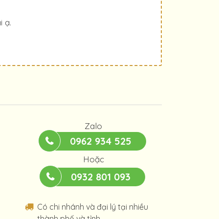
i ạ.
Zalo
0962 934 525
Hoặc
0932 801 093
Có chi nhánh và đại lý tại nhiều
thành phố và tỉnh