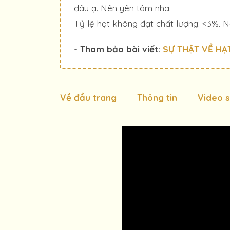
đâu ạ. Nên yên tâm nha.
Tỷ lệ hạt không đạt chất lượng: <3%. Nếu
- Tham bảo bài viết:
SỰ THẬT VỀ HẠT
Về đầu trang
Thông tin
Video 