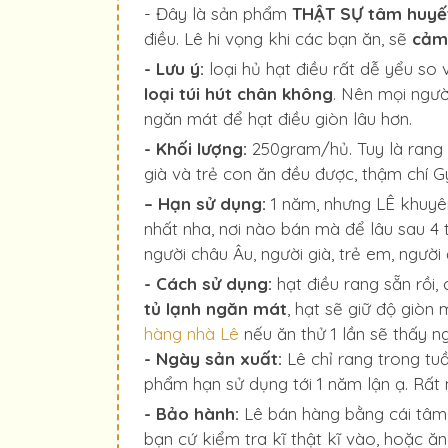
- Đây là sản phẩm
THẬT SỰ tâm huyế
điều. Lê hi vọng khi các bạn ăn, sẽ
cảm
- Lưu ý:
loại hủ hạt điều rất dễ yểu so 
loại túi hút chân không
. Nên mọi ngườ
ngăn mát để hạt điều giòn lâu hơn.
- Khối lượng:
250gram/hủ. Tuy là rang 
già và trẻ con ăn đều được, thậm chí 
– Hạn sử dụng:
1 năm, nhưng LÊ khuyên 
nhất nha, nơi nào bán mà để lâu sau 4 
người châu Âu, người già, trẻ em, ngườ
- Cách sử dụng:
hạt điều rang sẵn rồi,
tủ lạnh ngăn mát
, hạt sẽ giữ độ giòn
hàng nhà Lê
nếu ăn thử 1 lần sẽ thấy n
- Ngày sản xuất:
Lê chỉ rang trong tu
phẩm hạn sử dụng tới 1 năm lận ạ. Rất 
- Bảo hành:
Lê bán hàng bằng cái tâm, 
bạn cứ kiểm tra kĩ thật kĩ vào, hoặc ă