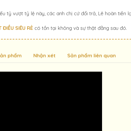
 tỷ vượt tỷ lệ này, các anh chị cứ đổi trả, Lê hoàn tiền lạ
 ĐIỀU SIÊU RẺ
có tồn tại không và sự thật đằng sau đó.
sản phẩm
Nhận xét
Sản phẩm liên quan