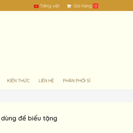
Tiếng việt
Giỏ hàng
0
KIẾN THỨC
LIÊN HỆ
PHÂN PHỐI SỈ
 dùng để biếu tặng