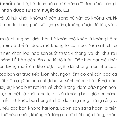
t nhất
của Lê, Lê dành hẳn cả 10 năm để đeo đuổi công t
 nhận được sự tâm huyết đó
. LÊ!
với túi hút chân không vì bên trong hủ vẫn có không khí.
N
i mua loại này phải sử dụng sớm, không được để lâu, và tu
muối nhưng hạt điều bên Lê khác chỗ khác là không hề m
Gymer có thể ăn được mà không lo có muối. Nên anh chị c
nên chọn loại nào sản xuất trước 4 tháng, và khi khui ra r
tháng LÊ bảo đảm ăn cực kì dở luôn. Đặc biệt hạt điều bên
i ăn kiêng muối ăn đều được, tuyệt đối không mặn như các
 các bạn ăn trực tiếp luôn nhé, ngon lắm đó chỉ cần bóc cái
 mãi luôn ạ. (Các anh chị đừng so sánh hàng nhà LÊ với cá
gay sự khác biệt rất lớn về chất lượng, đảm bảo ngon hơn
ần, bán hết rồi mới rang lại ạ. Nên không bao giờ bán hàn
nhiều nơi khác bán hàng ít nhất đã rang mấy tháng rồi ạ v
nếu các bạn không hài lòng, Lê xin sẵn sàng hoàn lại tiề
n thử nếu muốn, không hài lòng cứ từ chối nhận hàng, khôn