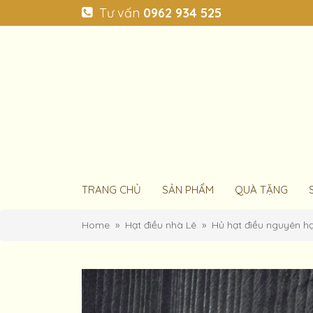
Tư vấn
0962 934 525
TRANG CHỦ
SẢN PHẨM
QUÀ TẶNG
Home
Hạt điều nhà Lê
Hủ hạt điều nguyên h