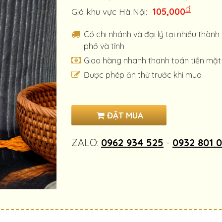
đ
105,000
Giá khu vực Hà Nội:
Có chi nhánh và đại lý tại nhiều thành
phố và tỉnh
Giao hàng nhanh thanh toán tiền mặt
Được phép ăn thử trước khi mua
ĐẶT MUA
ZALO:
0962 934 525
-
0932 801 