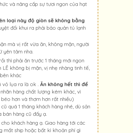
hức và nâng cấp sự tươi ngon của hạt
ên loại này độ giòn sẽ không bằng
yệt đối khui ra phải bảo quản tủ lạnh
ặn mà vị rất vừa ăn, không mặn, người
ứ yên tâm nha.
ồi thì phải ăn trước 1 tháng mới ngon
 LÊ không bị mặn, vị nhẹ nhàng tinh tế,
 bên khác
 vỏ lụa ra là ok .
Ăn không hết thì để
c nhãn hàng chất lượng kém khác, vì
, béo hơn và thơm hơn rất nhiều)
g cũ quá 1 tháng khách hàng nhé, dù sản
à bán hàng cũ đấy ạ.
n cho khách hàng ạ. Giao hàng tới các
g mất ship hoặc bất kì khoản phí gì