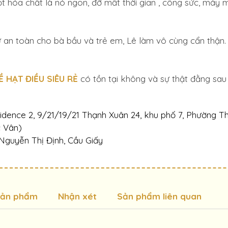
i giọt hóa chất là nó ngon, đỡ mất thời gian , công sức, m
 an toàn cho bà bầu và trẻ em, Lê làm vô cùng cẩn thận
 HẠT ĐIỀU SIÊU RẺ
có tồn tại không và sự thật đằng sau
dence 2, 9/21/19/21 Thạnh Xuân 24, khu phố 7, Phường Th
c Vân)
 Nguyễn Thị Định, Cầu Giấy
sản phẩm
Nhận xét
Sản phẩm liên quan