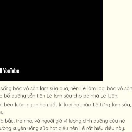
u sống bóc vỏ sẵn làm sữa quá, nên Lê làm loại bóc vỏ sẵ
 bổ dưỡng sẵn tiện Lê làm sữa cho bé nhà Lê luôn.
và béo luôn, ngon hơn bất kì loại hạt nào Lê từng làm sữa,
u.
bà bầu, trẻ nhỏ, và người già vì lượng dinh dưỡng của nó
ường xuyên uống sữa hạt điều nên Lê rất hiểu điều này.