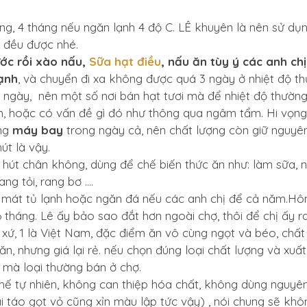
g, 4 tháng nếu ngăn lạnh 4 độ C. LÊ khuyên là nên sử d
 đều được nhé.
ước rồi xào nấu,
Sữa hạt điều
, nấu ăn tùy ý các anh ch
lạnh
, và chuyển đi xa không được quá 3 ngày ở nhiệt độ 
 ngày, nên một số nơi bán hạt tươi mà để nhiệt độ thường
m, hoặc có vấn đề gì đó như thông qua ngâm tẩm. Hi vọng
ằng
máy bay
trong ngày cả, nên chất lượng còn giữ nguyên
út là vậy.
i hút chân không, dùng để chế biến thức ăn như: làm sữa, 
ng tỏi, rang bơ ....
mát tủ lạnh hoặc ngăn đá nếu các anh chị để cả năm.Hôm
tháng. Lê ấy bảo sao đắt hơn ngoài chợ, thôi để chị ấy r
 xứ, 1 là Việt Nam, đặc điểm ăn vô cùng ngọt và béo, chất 
 ăn, nhưng giá lại rẻ. nếu chọn đúng loại chất lượng và xu
mà loại thường bán ở chợ.
ơ chế tự nhiên, không can thiệp hóa chất, không dùng nguyê
ái táo gọt vỏ cũng xỉn màu lập tức vậy) , nói chung sẽ khô