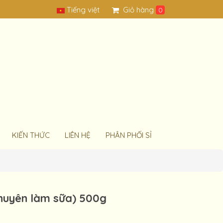
Tiếng việt
Giỏ hàng
0
KIẾN THỨC
LIÊN HỆ
PHÂN PHỐI SỈ
chuyên làm sữa) 500g