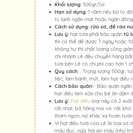
Khối lượng:
500gr/túi
Hạn sử dụng:
1 năm nếu bỏ tủ đôn
tủ lạnh ngăn mát hoặc ngăn đông
Cách sử dụng: rửa sơ, để ráo n
Lưu ý:
hạt tươi phải bảo quản
tủ 
thì có thể để được 7 ngày hoặc 10
không hư thì chất lượng cũng giả
chi nhánh Lê đều chuyển hàng b
tươi bên Lê có chi phí cao hơn 1 ch
Quy cách:
: Trọng lượng 500gr, tú
tiệc, làm bánh, mứt, làm hạt điều ra
Cách bảo quản:
- Bảo quản ngăn 
hạt điều làm sữa cho bé ăn dặm 6 
Lưu ý:
Hạt điều
loại này có 2 xuất
rất nhạt, bở, hăng mùi và rất khó
thơm ngon, nó khác xa hoàn toàn 
Vì hạt điều tươi của Lê là loại s
màu đục, ngà, hơi xỉn màu (như tr