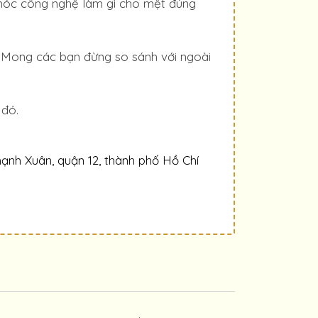
áy móc công nghệ làm gì cho mệt đúng
. Mong các bạn đừng so sánh với ngoài
 đó.
ạnh Xuân, quận 12, thành phố Hồ Chí