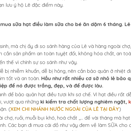
ạn lưu ý hộ Lê đặc điểm này.
i mua sữa hạt điều làm sữa cho bé ăn dặm 6 tháng. Lê
inh, mà chị ấy đi so sánh hàng của Lê và hàng ngoài chợ,
ạn cần sản phẩm an toàn tuyệt đối, không hóa chất, an toà
n thế vì chính sự so sánh như vậy.
dễ bị nhiễm khuẩn, dễ bị hỏng, nên cần bảo quản ở nhiệt độ
ẩm tốt và an toàn.
Hầu như rất nhiều cơ sở nhỏ lẻ bảo q
iệp để nó được trắng, đẹp, và để được lâu.
h để bảo quản hạt điều tươi khi sơ chế. Vì hạt điều rất 
i, vượt qua những
kì kiểm tra chất lượng nghiêm ngặt,
k
ận. (
XEM CHI NHÁNH NƯỚC NGOÀI CỦA LÊ TẠI ĐÂY
)
 chợ, ruồi, muỗi bụi khó, hoá chất ,,... để vài tháng mà 
anh. Các bạn đi mua cái đồ như vậy đem về làm SỮA cho con