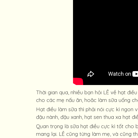
Thời gian qua, nhiều bạn hỏi LÊ về hạt điề
cho các mẹ nấu ăn, hoăc làm sữa uống cho
Hạt điều làm sữa thì phải nói cực kì ngon 
đậu nành, đậu xanh, hạt sen thua xa hạt điề
Quan trọng là sữa hạt điều cực kì tốt cho 
mang lại. LÊ cũng từng làm mẹ, và cũng th