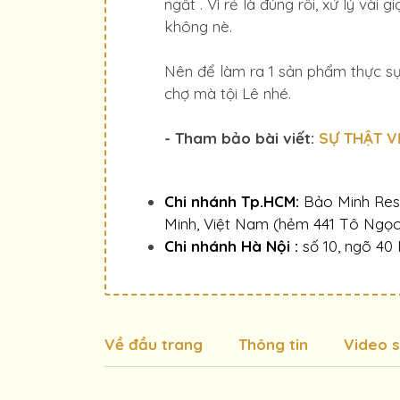
ngất . Vì rẻ là đúng rồi, xử lý và
không nè.
Nên để làm ra 1 sản phẩm thực sự
chợ mà tội Lê nhé.
- Tham bảo bài viết:
SỰ THẬT VỀ
Chi nhánh Tp.HCM:
Bảo Minh Resi
Minh, Việt Nam (hẻm 441 Tô Ngọ
Chi nhánh Hà Nội :
số
10, ngõ 40
Về đầu trang
Thông tin
Video 