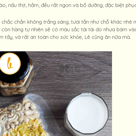
ào, nấu thịt, hầm, đều rất ngon và bổ dưỡng, đặc biệt phụ
 chắc chắn không trắng sáng, tươi tắn như chỗ khác nhé 
, còn hàng tự nhiên sẽ có màu sắc tái tái do nhựa bám và
 tẩy, và rất an toàn cho sức khỏe, Lê cũng ăn nữa mà.