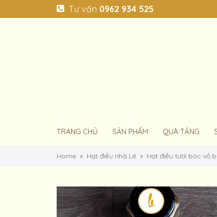
Tư vấn
0962 934 525
TRANG CHỦ
SẢN PHẨM
QUÀ TẶNG
Home
Hạt điều nhà Lê
Hạt điều tươi bóc vỏ 