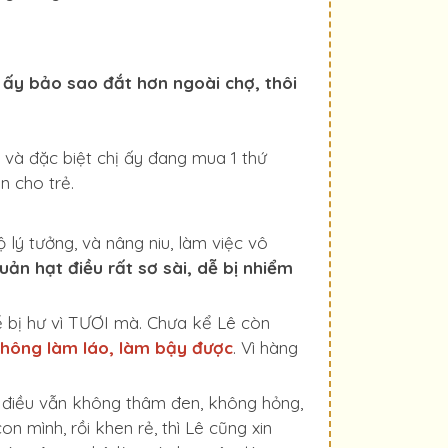
 ấy bảo sao đắt hơn ngoài chợ, thôi
 và đặc biệt chị ấy đang mua 1 thứ
n cho trẻ.
 lý tưởng, và nâng niu, làm việc vô
uản hạt điều rất sơ sài, dễ bị nhiểm
dễ bị hư vì TƯƠI mà. Chưa kể Lê còn
hông làm láo, làm bậy được
. Vì hàng
hạt điều vẫn không thâm đen, không hỏng,
 mình, rồi khen rẻ, thì Lê cũng xin