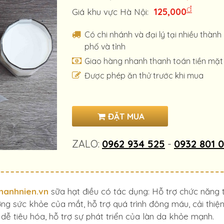
đ
125,000
Giá khu vực Hà Nội:
Có chi nhánh và đại lý tại nhiều thành
phố và tỉnh
Giao hàng nhanh thanh toán tiền mặt
Được phép ăn thử trước khi mua
ĐẶT MUA
ZALO:
0962 934 525
-
0932 801 
thanhnien.vn
sữa hạt điều có tác dụng: Hỗ trợ chức năng
ng sức khỏe của mắt, hỗ trợ quá trình đông máu, cải thiệ
, dễ tiêu hóa, hỗ trợ sự phát triển của làn da khỏe mạnh.