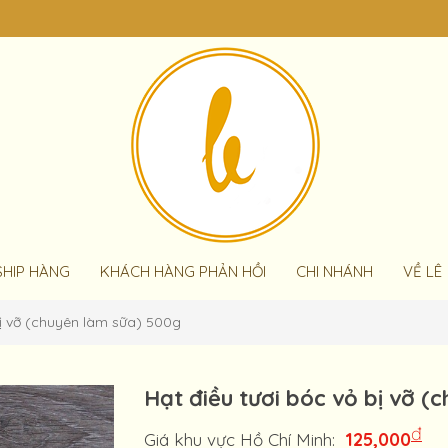
SHIP HÀNG
KHÁCH HÀNG PHẢN HỒI
CHI NHÁNH
VỀ LÊ
bị vỡ (chuyên làm sữa) 500g
Hạt điều tươi bóc vỏ bị vỡ (
đ
125,000
Giá khu vực Hồ Chí Minh: