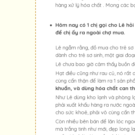
hàng xử lý hóa chất . Mong các b
Hôm nay có 1 chị gọi cho Lê hỏ
để chị ấy ra ngoài chợ mua.
Lê ngẫm rằng, đồ mua cho trẻ sơ s
dành cho trẻ sơ sinh, một giai đo
Lê chưa bao giờ cảm thấy buồn đế
Hạt điều cũng như rau củ, nó rất 
cùng cẩn thận để làm ra 1 sản ph
khuẩn, và dùng hóa chất can th
Như Lê dùng kho lạnh và phòng lạn
phải xuất khẩu hàng ra nước ngoà
cho sức khoẻ, phải vô cùng cẩn th
Còn nhiều bên bán để lăn lóc ngoài
mà trắng tinh như mới, đẹp long l