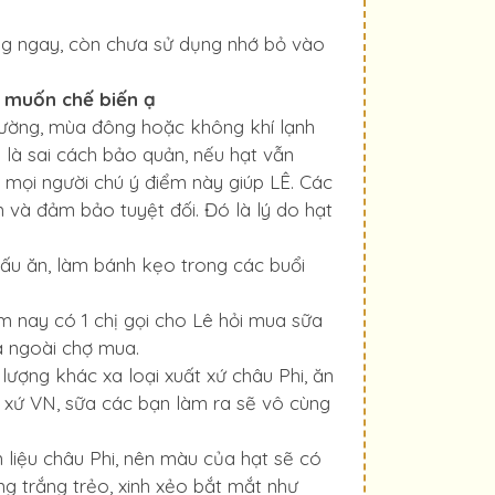
ụng ngay, còn chưa sử dụng nhớ bỏ vào
ị muốn chế biến ạ
thường, mùa đông hoặc không khí lạnh
 là sai cách bảo quản, nếu hạt vẫn
 mọi người chú ý điểm này giúp LÊ. Các
 và đảm bảo tuyệt đối. Đó là lý do hạt
nấu ăn, làm bánh kẹo trong các buổi
 nay có 1 chị gọi cho Lê hỏi mua sữa
a ngoài chợ mua.
lượng khác xa loại xuất xứ châu Phi, ăn
ất xứ VN, sữa các bạn làm ra sẽ vô cùng
n liệu châu Phi, nên màu của hạt sẽ có
ng trắng trẻo, xinh xẻo bắt mắt như