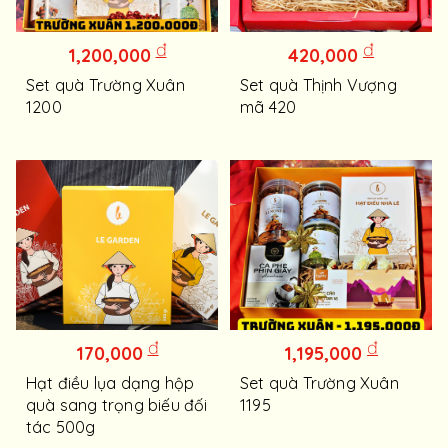
đ
đ
1,200,000
420,000
Set quà Trường Xuân
Set quà Thịnh Vượng
1200
mã 420
đ
đ
170,000
1,195,000
Hạt điều lụa dạng hộp
Set quà Trường Xuân
quà sang trọng biếu đối
1195
tác 500g