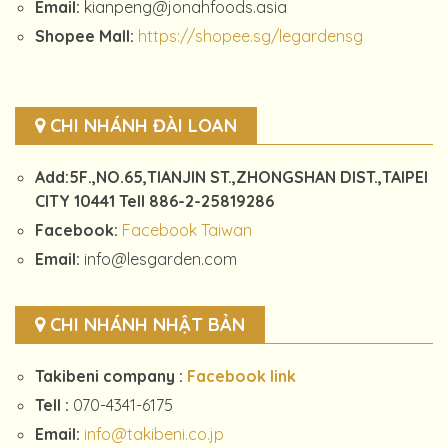
Email:
kianpeng@jonahfoods.asia
Shopee Mall:
https://shopee.sg/legardensg
CHI NHÁNH ĐÀI LOAN
Add:5F.,NO.65,TIANJIN ST.,ZHONGSHAN DIST.,TAIPEI
CITY 10441 Tell 886-2-25819286
Facebook:
Facebook Taiwan
Email:
info@lesgarden.com
CHI NHÁNH NHẬT BẢN
Takibeni company :
Facebook link
Tell :
070-4341-6175
Email:
info@takibeni.co.jp