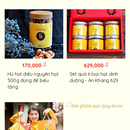
đ
đ
170,000
629,000
Hủ hạt điều nguyên hạt
Set quà 6 loại hạt dinh
500g dùng để biếu
dưỡng - An Khang 629
tặng