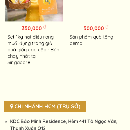
đ
đ
350,000
500,000
Set 1kg hạt điều rang
Sản phẩm quà tặng
muối đựng trong giỏ
demo
quà giấy cao cấp - Bán
chạy nhất tại
Singapore
CHI NHÁNH HCM (TRỤ SỞ)
KDC Bảo Minh Residence, Hẻm 441 Tô Ngọc Vân,
Thạnh Xuân Q12