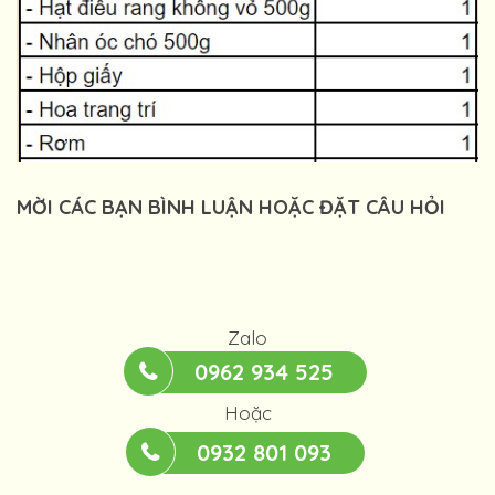
MỜI CÁC BẠN BÌNH LUẬN HOẶC ĐẶT CÂU HỎI
Zalo
0962 934 525
Hoặc
0932 801 093